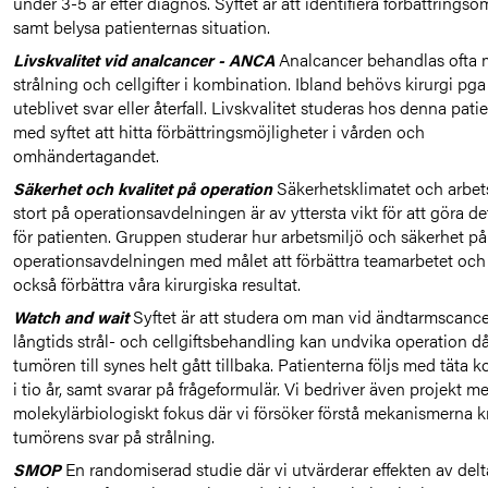
under 3-5 år efter diagnos. Syftet är att identifiera förbättrings
samt belysa patienternas situation.
Analcancer behandlas ofta
Livskvalitet vid analcancer - ANCA
strålning och cellgifter i kombination. Ibland behövs kirurgi pga
uteblivet svar eller återfall. Livskvalitet studeras hos denna pat
med syftet att hitta förbättringsmöjligheter i vården och
omhändertagandet.
Säkerhetsklimatet och arbets
Säkerhet och kvalitet på operation
stort på operationsavdelningen är av yttersta vikt för att göra de
för patienten. Gruppen studerar hur arbetsmiljö och säkerhet på
operationsavdelningen med målet att förbättra teamarbetet oc
också förbättra våra kirurgiska resultat.
Syftet är att studera om man vid ändtarmscancer
Watch and wait
långtids strål- och cellgiftsbehandling kan undvika operation d
tumören till synes helt gått tillbaka. Patienterna följs med täta k
i tio år, samt svarar på frågeformulär. Vi bedriver även projekt 
molekylärbiologiskt fokus där vi försöker förstå mekanismerna k
tumörens svar på strålning.
En randomiserad studie där vi utvärderar effekten av del
SMOP