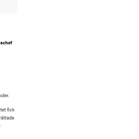
gschef
oder.
tet fick
erättade