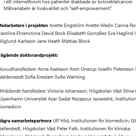
i ett internetforum hos patienter drabbade av kolorektalcancer.
Målvariabeln är livskvalitet och "self-empowerment".
Anette Engström Anette Wedin Carina Ro
edarbetare i projekten
arolina Ehrencrona David Bock Elisabeth González Eva Haglind I
öglund-Karlsson Jane Heath Mattias Block
ågående doktorandprojekt:
uvudhandledare:
Anna Axelsson Aron Onerup Josefin Petersson
aldenstedt Sofia Erestam Sofie Walming
iträdande handledare:
Victoria Johansson, Högskolan Väst Stina 
öpenhamn Universitet Azar Sadat Rezapour Javareshk, Institution
iomedicin
Ulf Yrlid, Institutionen för biomedicin, 
ågra samarbetspartners
ellerstedt, Högskolan Väst Peter Falk, Institutionen för kliniska