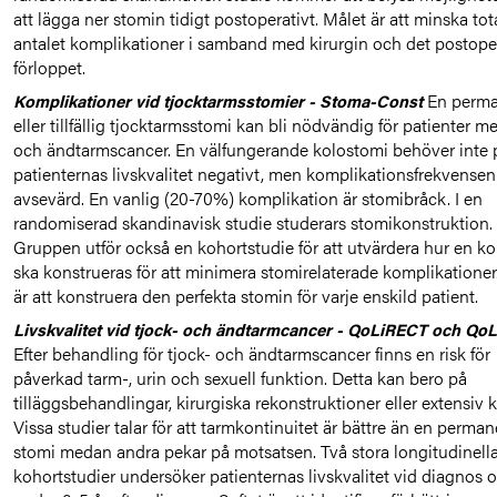
att lägga ner stomin tidigt postoperativt. Målet är att minska tot
antalet komplikationer i samband med kirurgin och det postope
förloppet.
En perma
Komplikationer vid tjocktarmsstomier - Stoma-Const
eller tillfällig tjocktarmsstomi kan bli nödvändig för patienter m
och ändtarmscancer. En välfungerande kolostomi behöver inte 
patienternas livskvalitet negativt, men komplikationsfrekvensen
avsevärd. En vanlig (20-70%) komplikation är stomibråck. I en
randomiserad skandinavisk studie studerars stomikonstruktion.
Gruppen utför också en kohortstudie för att utvärdera hur en k
ska konstrueras för att minimera stomirelaterade komplikationer
är att konstruera den perfekta stomin för varje enskild patient.
Livskvalitet vid tjock- och ändtarmcancer - QoLiRECT och Qo
Efter behandling för tjock- och ändtarmscancer finns en risk för
påverkad tarm-, urin och sexuell funktion. Detta kan bero på
tilläggsbehandlingar, kirurgiska rekonstruktioner eller extensiv ki
Vissa studier talar för att tarmkontinuitet är bättre än en perma
stomi medan andra pekar på motsatsen. Två stora longitudinell
kohortstudier undersöker patienternas livskvalitet vid diagnos 