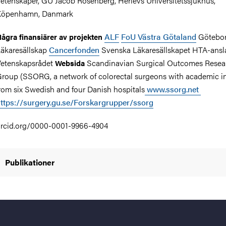
etenskaper, GU Jacob Rosenberg, Herlevs Universitetssjukhus,
Köpenhamn, Danmark
ALF
FoU Västra Götaland
Götebo
ågra finansiärer av projekten
äkaresällskap
Cancerfonden
Svenska Läkaresällskapet HTA-ansl
etenskapsrådet
Scandinavian Surgical Outcomes Resea
Websida
roup (SSORG, a network of colorectal surgeons with academic in
rom six Swedish and four Danish hospitals
www.ssorg.net
ttps://surgery.gu.se/Forskargrupper/ssorg
rcid.org/0000-0001-9966-4904
Publikationer