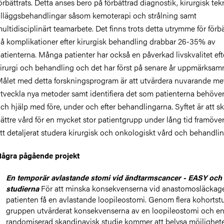
örbättrats. Detta anses bero på förbättrad diagnostik, kirurgisk te
illäggsbehandlingar såsom kemoterapi och strålning samt
ultidisciplinärt teamarbete. Det finns trots detta utrymme för förbä
å komplikationer efter kirurgisk behandling drabbar 26-35% av
atienterna. Många patienter har också en påverkad livskvalitet eft
irurgi och behandling och det har först på senare år uppmärksam
ålet med detta forskningsprogram är att utvärdera nuvarande me
tveckla nya metoder samt identifiera det som patienterna behöver
ch hjälp med före, under och efter behandlingarna. Syftet är att s
ättre vård för en mycket stor patientgrupp under lång tid framöv
tt detaljerat studera kirurgisk och onkologiskt vård och behandli
ågra pågående projekt
En temporär avlastande stomi vid ändtarmscancer - EASY och 
För att minska konsekvenserna vid anastomosläckag
studierna
patienten få en avlastande loopileostomi. Genom flera kohortstu
gruppen utvärderat konsekvenserna av en loopileostomi och e
randomiserad skandinavisk studie kommer att belysa möjligheter