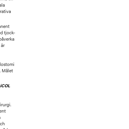
ala
rativa
nent
ed tjock-
påverka
 är
olostomi
. Målet
LiCOL
rurgi.
nent
a
och