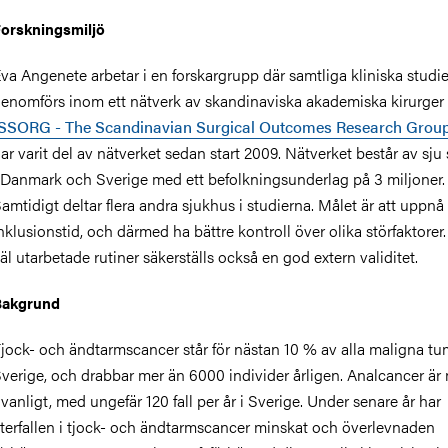
orskningsmiljö
va Angenete arbetar i en forskargrupp där samtliga kliniska studie
enomförs inom ett nätverk av skandinaviska akademiska kirurger
SSORG - The Scandinavian Surgical Outcomes Research Grou
ar varit del av nätverket sedan start 2009. Nätverket består av sju
 Danmark och Sverige med ett befolkningsunderlag på 3 miljoner.
amtidigt deltar flera andra sjukhus i studierna. Målet är att uppnå
nklusionstid, och därmed ha bättre kontroll över olika störfaktore
äl utarbetade rutiner säkerställs också en god extern validitet.
Bakgrund
jock- och ändtarmscancer står för nästan 10 % av alla maligna tu
verige, och drabbar mer än 6000 individer årligen. Analcancer är
vanligt, med ungefär 120 fall per år i Sverige. Under senare år har
terfallen i tjock- och ändtarmscancer minskat och överlevnaden