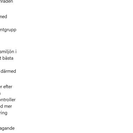
områden
 med
ientgrupp
miljön i
t bästa
h därmed
 efter
å
ontroller
med mer
ring
tagande