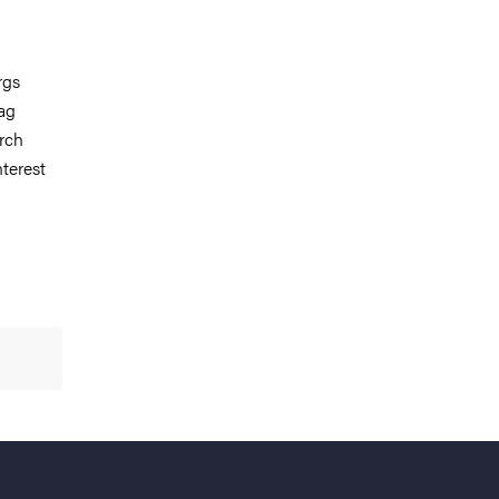
rgs
ag
rch
terest