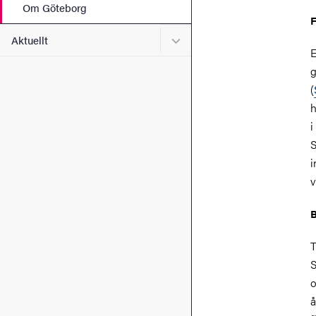
Om Göteborg
F
Undermeny för Aktuellt
Aktuellt
E
g
(
h
i
S
i
v
T
S
o
å