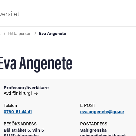
ersitet
t
Hitta person
Eva Angenete
Eva Angenete
ldning
Professor/överläkare
Avd för
kirurgi
och innovation
Telefon
E-POST
0760-51 44 41
eva.angenete@gu.se
tetet
BESÖKSADRESS
POSTADRESS
Blå stråket 5, vån 5
Sahlgrenska
SU/Sahlgrenska
universitetssjukhuset