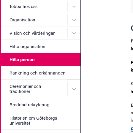
Undermeny för Jobba hos 
Jobba hos oss
Undermeny för Organisati
Organisation
Undermeny för Vision och 
Vision och värderingar
P
Hitta organisation
f
Hitta person
k
Rankning och erkännanden
K
Ceremonier och
Undermeny för Ceremonier 
a
traditioner
Breddad rekrytering
E
r
Historien om Göteborgs
h
universitet
p