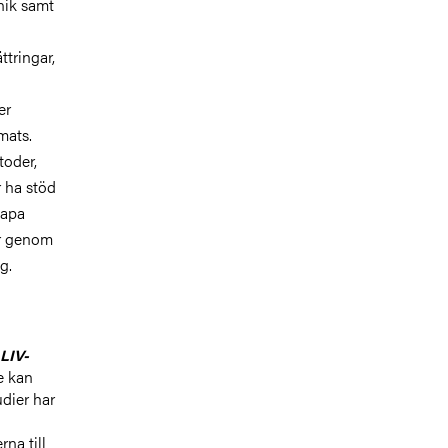
knik samt
ttringar,
er
mats.
toder,
 ha stöd
kapa
er genom
ng.
LIV-
e kan
dier har
n
na till