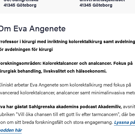
41345 Göteborg
41345 Göteborg
oss
on
Om Eva Angenete
värderingar
rofessor i kirurgi med inriktning kolorektalkirurg samt avdelnin
ör avdelningen för kirurgi
Forskningsområden:
Kolorektalcancer och analcancer. Fokus på
irurgisk behandling, livskvalitet och hälsoekonomi.
liniskt arbetar Eva Angenete som kolorektalkirurg med fokus på
och traditioner
vancerad kolorektalcancer, analcancer samt minimalinvasiva met
avsnit
va har gästat Sahlgrenska akademins podcast Akademiliv,
ubriken "Vill öka chansen till ett gott liv efter tarmcancern", där b
on om sitt breda forskningsfält och stora engagemang.
Lyssna på
odden här