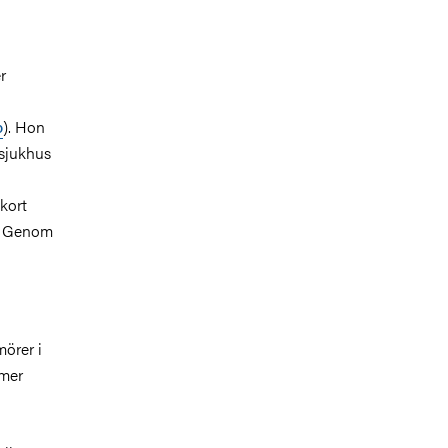
r
p
). Hon
 sjukhus
 kort
r. Genom
mörer i
 mer