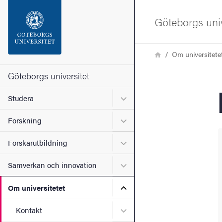
Sökfunktionen
Göteborgs univ
Sidfoten
Länkstig
Hem
Om universitete
Kontakta universitetet
Göteborgs universitet
Undermeny för Studera
Studera
Om webbplatsen
Undermeny för Forskning
Forskning
Undermeny för Forskarutbi
Forskarutbildning
Undermeny för Samverkan 
Samverkan och innovation
Undermeny för Om universi
Om universitetet
Undermeny för Kontakt
Kontakt