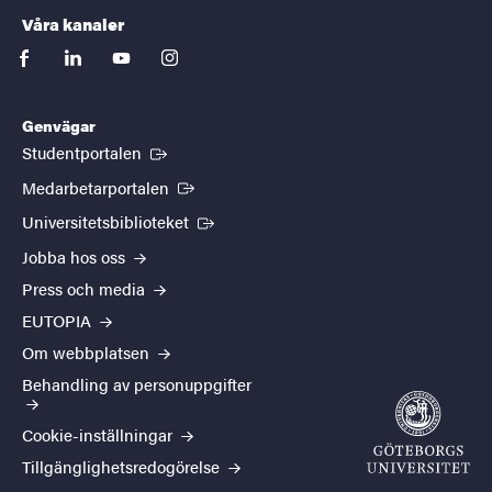
Våra kanaler
facebook
linkedin
youtube
instagram
Genvägar
(Extern länk)
Studentportalen
(Extern länk)
Medarbetarportalen
(Extern länk)
Universitetsbiblioteket
Jobba hos oss
Press och media
EUTOPIA
Om webbplatsen
Behandling av personuppgifter
Cookie-inställningar
Tillgänglighetsredogörelse