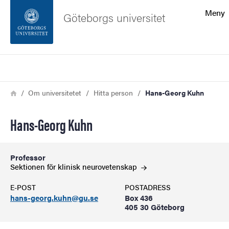
Sökfunktionen
Meny
Göteborgs universitet
Sidfoten
Sök
Kontakta universitetet
Länkstig
Hem
Om universitetet
Hitta person
Hans-Georg Kuhn
Om webbplatsen
Hans-Georg Kuhn
Professor
Sektionen för klinisk
neurovetenskap
E-POST
POSTADRESS
hans-georg.kuhn@gu.se
Box 436
405 30 Göteborg