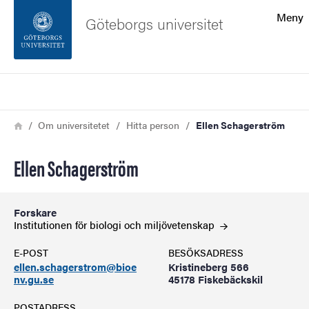
Sökfunktionen
Meny
Göteborgs universitet
Sidfoten
Sök
Kontakta universitetet
Länkstig
Hem
Om universitetet
Hitta person
Ellen Schagerström
Om webbplatsen
Ellen Schagerström
Forskare
Institutionen för biologi och
miljövetenskap
E-POST
BESÖKSADRESS
ellen.schagerstrom@bioe
Kristineberg 566
nv.gu.se
45178 Fiskebäckskil
POSTADRESS