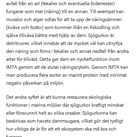
avfall från en art (fekalier och eventuella foderrester)
fungerar som mat (näring) till en annan. Till exempel kan
musslor och alger odlas för att ta upp de näringsämnen
(kväve och fosfor) som kommer ifrån en fiskodling och
själva tillväxa bättre med hjälp av dem. Sjögurkor är
detritivorer, vilket innebär att de mycket väl kan utnyttja
den näring som finns i fekalier och annat nedfall från andra
arter för tillväxt. Detta ger dem en nyckelfunktion inom
IMTA genom att de sluter näringscykeln. Genom IMTA kan
man producera flera sorter av marint protein med minimal
negativ påverkan på miljön.
Det andra syftet är att kunna restaurera ekologiska
funktioner i marina miljöer där sjögurkor kraftigt minskat
eller försvunnit helt av olika orsaker. Sjögurkorna kan
beskrivas som havets dammsugare, vilket gör det tydligt
hur viktiga de är för att ett ekosystem ska må bra och
fungera.