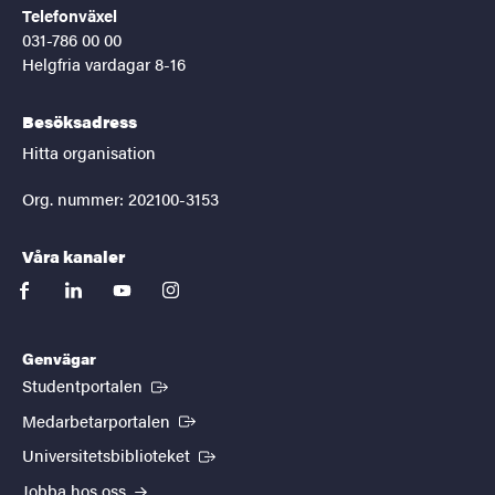
Telefonväxel
031-786 00 00
Helgfria vardagar 8-16
Besöksadress
Hitta organisation
Org. nummer: 202100-3153
Våra kanaler
facebook
linkedin
youtube
instagram
Genvägar
(Extern länk)
Studentportalen
(Extern länk)
Medarbetarportalen
(Extern länk)
Universitetsbiblioteket
Jobba hos oss