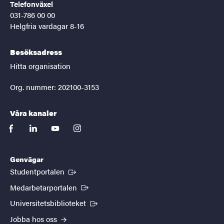
Telefonväxel
031-786 00 00
Helgfria vardagar 8-16
Besöksadress
Hitta organisation
Org. nummer: 202100-3153
Våra kanaler
facebook
linkedin
youtube
instagram
Genvägar
(Extern länk)
Studentportalen
(Extern länk)
Medarbetarportalen
(Extern länk)
Universitetsbiblioteket
Jobba hos oss