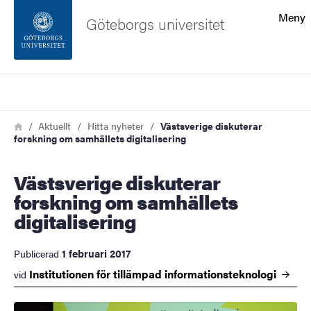
Sökfunktionen
Meny
Göteborgs universitet
Sidfoten
Sök
Kontakta universitetet
Länkstig
Hem
Aktuellt
Hitta nyheter
Västsverige diskuterar
forskning om samhällets digitalisering
Om webbplatsen
Västsverige diskuterar
forskning om samhällets
digitalisering
1 februari 2017
Publicerad
Institutionen för tillämpad
informationsteknologi
vid