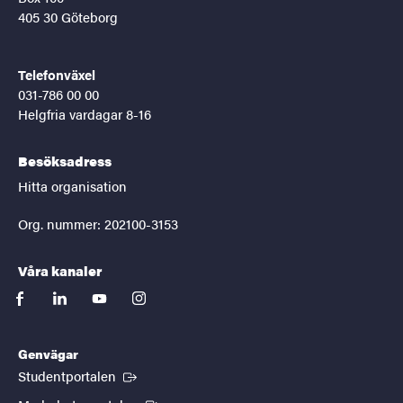
405 30 Göteborg
Telefonväxel
031-786 00 00
Helgfria vardagar 8-16
Besöksadress
Hitta organisation
Org. nummer: 202100-3153
Våra kanaler
facebook
linkedin
youtube
instagram
Genvägar
(Extern länk)
Studentportalen