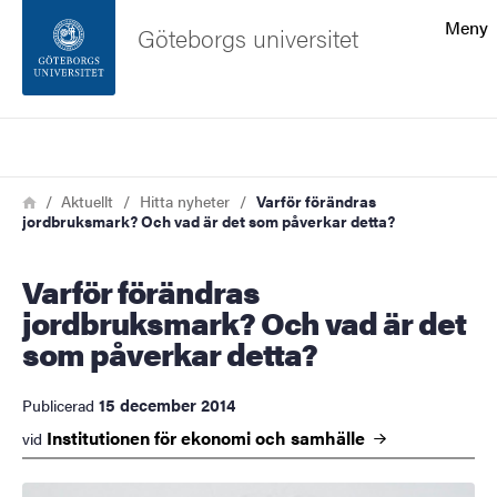
Sökfunktionen
Meny
Göteborgs universitet
Sidfoten
Sök
Kontakta universitetet
Länkstig
Hem
Aktuellt
Hitta nyheter
Varför förändras
jordbruksmark? Och vad är det som påverkar detta?
Om webbplatsen
Varför förändras
jordbruksmark? Och vad är det
som påverkar detta?
15 december 2014
Publicerad
Institutionen för ekonomi och
samhälle
vid