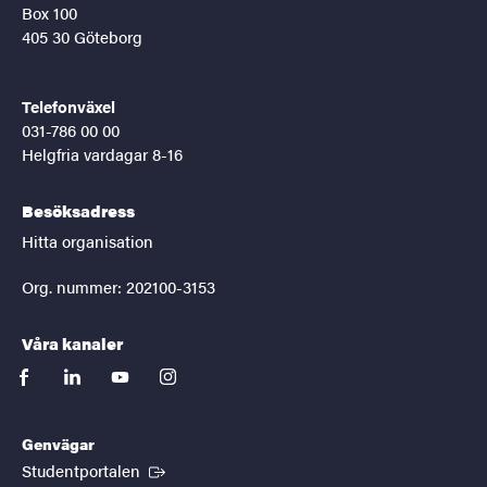
Box 100
405 30 Göteborg
Telefonväxel
031-786 00 00
Helgfria vardagar 8-16
Besöksadress
Hitta organisation
Org. nummer: 202100-3153
Våra kanaler
facebook
linkedin
youtube
instagram
Genvägar
(Extern länk)
Studentportalen