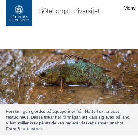
Sökfunktionen
Meny
Göteborgs universitet
Sidfoten
Sök
Kontakta universitetet
Bild
Om webbplatsen
Forskningen gjordes på aquaporiner från klätterfisk, anabas
testudineus. Dessa fiskar har förmågan att klara sig även på land,
vilket ställer krav på att de kan reglera vätskebalansen snabbt.
Foto: Shutterstock