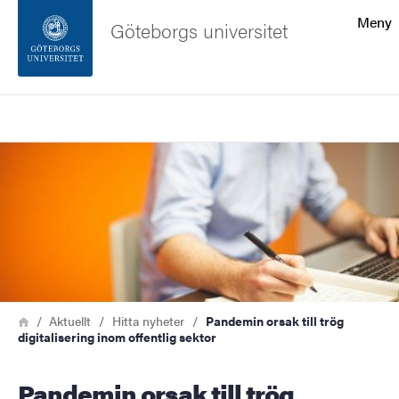
Sökfunktionen
Meny
Göteborgs universitet
Sidfoten
Sök
Kontakta universitetet
Bild
Om webbplatsen
Länkstig
Hem
Aktuellt
Hitta nyheter
Pandemin orsak till trög
digitalisering inom offentlig sektor
Pandemin orsak till trög