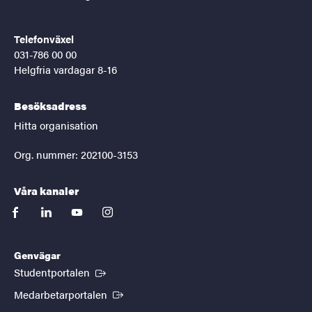
Telefonväxel
031-786 00 00
Helgfria vardagar 8-16
Besöksadress
Hitta organisation
Org. nummer: 202100-3153
Våra kanaler
facebook
linkedin
youtube
instagram
Genvägar
(Extern länk)
Studentportalen
(Extern länk)
Medarbetarportalen