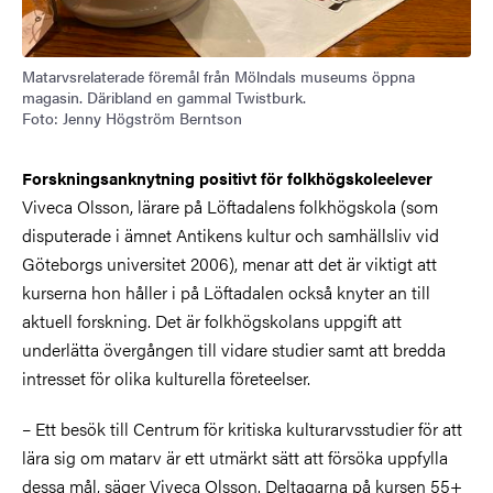
Matarvsrelaterade föremål från Mölndals museums öppna
magasin. Däribland en gammal Twistburk.
Foto: Jenny Högström Berntson
Forskningsanknytning positivt för folkhögskoleelever
Viveca Olsson, lärare på Löftadalens folkhögskola (som
disputerade i ämnet Antikens kultur och samhällsliv vid
Göteborgs universitet 2006), menar att det är viktigt att
kurserna hon håller i på Löftadalen också knyter an till
aktuell forskning. Det är folkhögskolans uppgift att
underlätta övergången till vidare studier samt att bredda
intresset för olika kulturella företeelser.
– Ett besök till Centrum för kritiska kulturarvsstudier för att
lära sig om matarv är ett utmärkt sätt att försöka uppfylla
dessa mål, säger Viveca Olsson. Deltagarna på kursen 55+