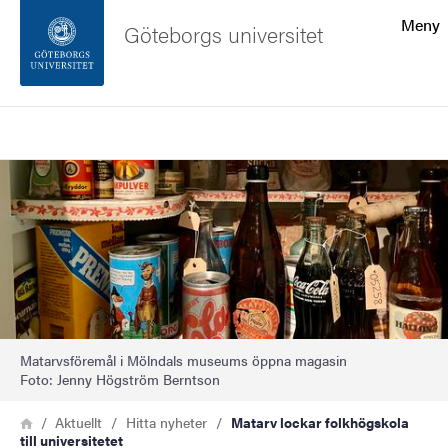
Sökfunktionen
Meny
Göteborgs universitet
Sidfoten
Sök
Kontakta universitetet
Bild
Om webbplatsen
Matarvsföremål i Mölndals museums öppna magasin
Foto: Jenny Högström Berntson
Länkstig
Hem
Aktuellt
Hitta nyheter
Matarv lockar folkhögskola
till universitetet