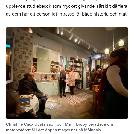
upplevde studiebesök som mycket givande, särskilt då flera
av dem har ett personligt intresse för både historia och mat.
Christine Caux Gustafsson och Malin Broby berättade om
matarvsföremål i det öppna magasinet på Mölndals