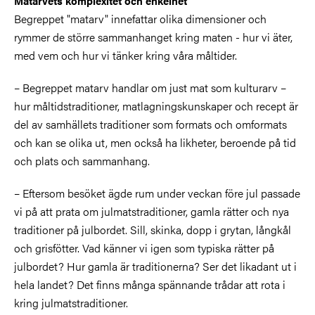
Matarvets komplexitet och enkelhet
Begreppet "matarv" innefattar olika dimensioner och
rymmer de större sammanhanget kring maten - hur vi äter,
med vem och hur vi tänker kring våra måltider.
–
Begreppet matarv handlar om just mat som kulturarv –
hur måltidstraditioner, matlagningskunskaper och recept är
del av samhällets traditioner som formats och omformats
och kan se olika ut, men också ha likheter, beroende på tid
och plats och sammanhang.
–
Eftersom besöket ägde rum under veckan före jul passade
vi på att prata om julmatstraditioner, gamla rätter och nya
traditioner på julbordet. Sill, skinka, dopp i grytan, långkål
och grisfötter. Vad känner vi igen som typiska rätter på
julbordet? Hur gamla är traditionerna? Ser det likadant ut i
hela landet? Det finns många spännande trådar att rota i
kring julmatstraditioner.