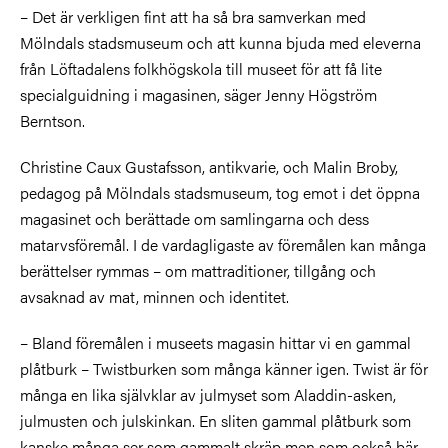
–
Det är verkligen fint att ha så bra samverkan med
Mölndals stadsmuseum och att kunna bjuda med eleverna
från Löftadalens folkhögskola till museet för att få lite
specialguidning i magasinen, säger Jenny Högström
Berntson.
Christine Caux Gustafsson, antikvarie, och Malin Broby,
pedagog på Mölndals stadsmuseum, tog emot i det öppna
magasinet och berättade om samlingarna och dess
matarvsföremål. I de vardagligaste av föremålen kan många
berättelser rymmas – om mattraditioner, tillgång och
avsaknad av mat, minnen och identitet.
–
Bland föremålen i museets magasin hittar vi en gammal
plåtburk – Twistburken som många känner igen. Twist är för
många en lika självklar av julmyset som Aladdin-asken,
julmusten och julskinkan. En sliten gammal plåtburk som
kanske många ser som gammalt skräp men som också bär