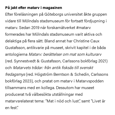
På jakt efter matarv i magasinen
Efter föreläsningen på Göteborgs universitet åkte gruppen
vidare till Mölndals stadsmuseum för fortsatt fördjupning i
matarv. Sedan 2019 när forskarnätverket #matarv
formerades har Mölndals stadsmuseum varit aktiva och
delaktiga på flera sätt. Bland annat har Christine Caux
Gustafsson, antikvarie på museet, skrivit kapitel i de båda
antologierna
Matarv: berättelser om mat som kulturarv
(red. Synnestvedt & Gustafsson, Carlssons bokförlag 2021)
och
Matarvets trådar: från antik fisksås till svenskt
fredagsmys
(red. Högström Berntson & Schedin, Carlssons
bokförlag 2023), och pratat om matarv i Matarvspodden
tillsammans med en kollega. Dessutom har museet
producerat två välbesökta utställningar med
matarvsrelaterat tema: ”Mat i nöd och lust”, samt ”Livet är
en fest”.