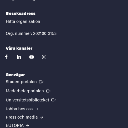
Besöksadress
Hitta organisation
Org. nummer: 202100-3153
Våra kanaler
facebook
linkedin
youtube
instagram
Genvägar
(Extern länk)
Studentportalen
(Extern länk)
Medarbetarportalen
(Extern länk)
Universitetsbiblioteket
Jobba hos oss
Press och media
EUTOPIA