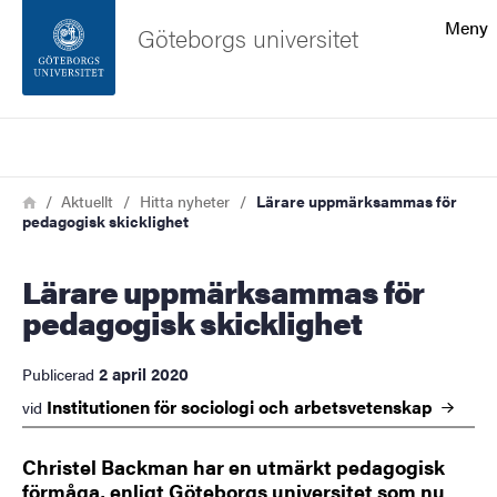
Sökfunktionen
Meny
Göteborgs universitet
Sidfoten
Sök
Kontakta universitetet
Länkstig
Hem
Aktuellt
Hitta nyheter
Lärare uppmärksammas för
pedagogisk skicklighet
Om webbplatsen
Lärare uppmärksammas för
pedagogisk skicklighet
2 april 2020
Publicerad
Institutionen för sociologi och
arbetsvetenskap
vid
Christel Backman har en utmärkt pedagogisk
förmåga, enligt Göteborgs universitet som nu