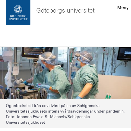
Sökfunktionen
Meny
Göteborgs universitet
Sidfoten
Sök
Kontakta universitetet
Bild
Om webbplatsen
Ögonblicksbild från covidvård på en av Sahlgrenska
Universitetssjukhusets intensivvårdsavdelningar under pandemin.
Foto: Johanna Ewald St Michaels/Sahlgrenska
Universitetssjukhuset