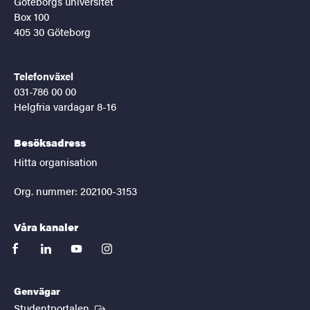
Göteborgs universitet
Box 100
405 30 Göteborg
Telefonväxel
031-786 00 00
Helgfria vardagar 8-16
Besöksadress
Hitta organisation
Org. nummer: 202100-3153
Våra kanaler
facebook
linkedin
youtube
instagram
Genvägar
(Extern länk)
Studentportalen