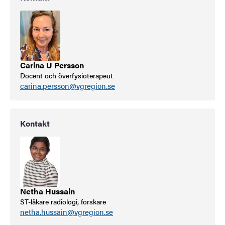
Carina U Persson
Docent och överfysioterapeut
carina.persson@vgregion.se
Kontakt
Netha Hussain
ST-läkare radiologi, forskare
netha.hussain@vgregion.se