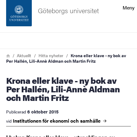
Sökfunktionen
Meny
Göteborgs universitet
Sidfoten
Sök
Kontakta universitetet
Länkstig
Hem
Aktuellt
Hitta nyheter
Krona eller klave - ny bok av
Per Hallén, Lili-Annè Aldman och Martin Fritz
Om webbplatsen
Krona eller klave - ny bok av
Per Hallén, Lili-Annè Aldman
och Martin Fritz
6 oktober 2015
Publicerad
Institutionen för ekonomi och
samhälle
vid