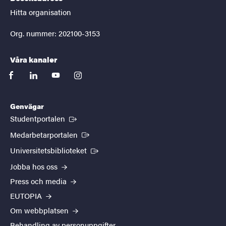
Hitta organisation
Org. nummer: 202100-3153
Våra kanaler
facebook
linkedin
youtube
instagram
Genvägar
(Extern länk)
Studentportalen
(Extern länk)
Medarbetarportalen
(Extern länk)
Universitetsbiblioteket
Jobba hos oss
Press och media
EUTOPIA
Om webbplatsen
Behandling av personuppgifter