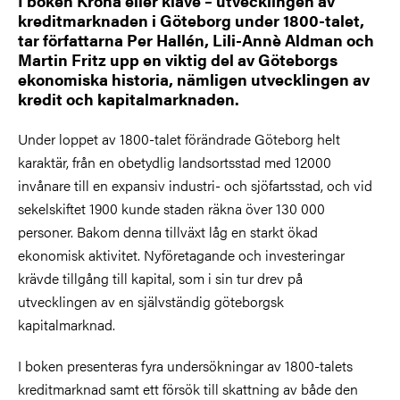
I boken Krona eller klave – utvecklingen av
kreditmarknaden i Göteborg under 1800-talet,
tar författarna Per Hallén, Lili-Annè Aldman och
Martin Fritz upp en viktig del av Göteborgs
ekonomiska historia, nämligen utvecklingen av
kredit och kapitalmarknaden.
Under loppet av 1800-talet förändrade Göteborg helt
karaktär, från en obetydlig landsortsstad med 12000
invånare till en expansiv industri- och sjöfartsstad, och vid
sekelskiftet 1900 kunde staden räkna över 130 000
personer. Bakom denna tillväxt låg en starkt ökad
ekonomisk aktivitet. Nyföretagande och investeringar
krävde tillgång till kapital, som i sin tur drev på
utvecklingen av en självständig göteborgsk
kapitalmarknad.
I boken presenteras fyra undersökningar av 1800-talets
kreditmarknad samt ett försök till skattning av både den