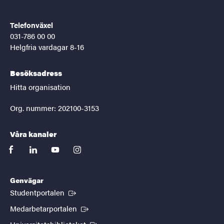
Telefonväxel
031-786 00 00
Helgfria vardagar 8-16
Besöksadress
Hitta organisation
Org. nummer: 202100-3153
Våra kanaler
facebook
linkedin
youtube
instagram
Genvägar
(Extern länk)
Studentportalen
(Extern länk)
Medarbetarportalen
(Extern länk)