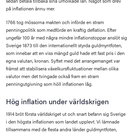
sedan betala tillbaka sina urholkade lån. Något som drev
på inflationen ännu mer.
1766 tog mössorna makten och införde en stram
penningpolitik som medförde en kraftig deflation. Efter
ungefär 100 år med några mindre inflationstoppar anslöt sig
Sverige 1873 till den internationellt styrda guldmyntfoten,
som innebar att en viss mängd guld hade ett fast pris i den
egna valutan, kronan. Syftet med det arrangemanget var
främst att stabilisera växelkursfluktuationer mellan olika
valutor men det tvingade också fram en stram
penningutgivning som höll inflationen låg.
Hög inflation under världskrigen
1914 bröt första världskriget ut och snart befann sig Sverige
i den högsta inflationen som landet upplevt. Vi lämnade
tillsammans med de flesta andra länder guldmyntfoten,