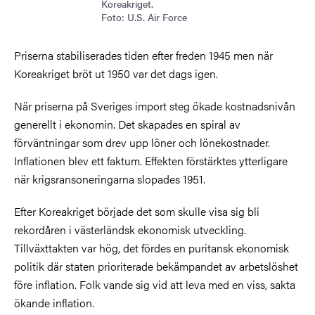
Koreakriget.
Foto: U.S. Air Force
Priserna stabiliserades tiden efter freden 1945 men när
Koreakriget bröt ut 1950 var det dags igen.
När priserna på Sveriges import steg ökade kostnadsnivån
generellt i ekonomin. Det skapades en spiral av
förväntningar som drev upp löner och lönekostnader.
Inflationen blev ett faktum. Effekten förstärktes ytterligare
när krigsransoneringarna slopades 1951.
Efter Koreakriget började det som skulle visa sig bli
rekordåren i västerländsk ekonomisk utveckling.
Tillväxttakten var hög, det fördes en puritansk ekonomisk
politik där staten prioriterade bekämpandet av arbetslöshet
före inflation. Folk vande sig vid att leva med en viss, sakta
ökande inflation.