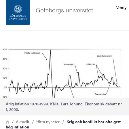
Sökfunktionen
Meny
Göteborgs universitet
Sidfoten
Sök
Kontakta universitetet
Bild
Om webbplatsen
Årlig inflation 1870-1999. Källa: Lars Jonung, Ekonomisk debatt nr
1, 2000.
Länkstig
Hem
Aktuellt
Hitta nyheter
Krig och konflikt har ofta gett
hög inflation