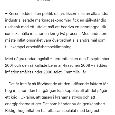
− Krisen ledde till en politik där vi, liksom nästan alla andra
industrialiserade marknadsekonomier, fick en självständig
riksbank med ett uttalat mål att bedriva en penningpolitik
som ska hålla inflationen kring två procent. Med andra ord
måste inflationsmålet vara överordnat alla andra mål som
till exempel arbetslöshetsbekämpning.
Med några undantagsfall − terrorattacken den 11 september
2001 och den så kallade Lehman-kraschen 2008 – nåddes
inflationsmålet under 2000-talet. Fram tills i år.
− Det är inte är så förvånande att den utlösande faktorn för
hög inflation den här gången kan kopplas till att det pågår
ett krig i Ukraina, att gasen i kranarna stryps och att
energipriserna stiger. Det som händer nu är igenkännbart.
Riktigt hög inflation har ofta samspelalat med krig och