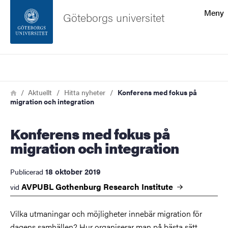
Sökfunktionen
Meny
Göteborgs universitet
Sidfoten
Sök
Kontakta universitetet
Länkstig
Hem
Aktuellt
Hitta nyheter
Konferens med fokus på
migration och integration
Om webbplatsen
Konferens med fokus på
migration och integration
18 oktober 2019
Publicerad
AVPUBL Gothenburg Research
Institute
vid
Vilka utmaningar och möjligheter innebär migration för
dagens samhällen? Hur organiserar man på bästa sätt