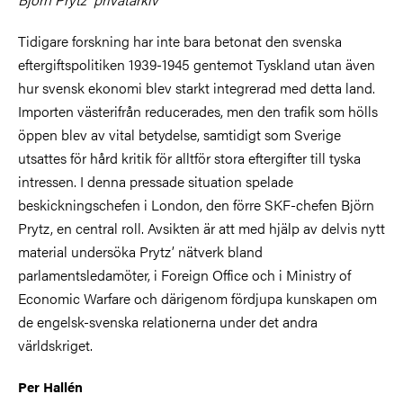
Tidigare forskning har inte bara betonat den svenska
eftergiftspolitiken 1939-1945 gentemot Tyskland utan även
hur svensk ekonomi blev starkt integrerad med detta land.
Importen västerifrån reducerades, men den trafik som hölls
öppen blev av vital betydelse, samtidigt som Sverige
utsattes för hård kritik för alltför stora eftergifter till tyska
intressen. I denna pressade situation spelade
beskickningschefen i London, den förre SKF-chefen Björn
Prytz, en central roll. Avsikten är att med hjälp av delvis nytt
material undersöka Prytz’ nätverk bland
parlamentsledamöter, i Foreign Office och i Ministry of
Economic Warfare och därigenom fördjupa kunskapen om
de engelsk-svenska relationerna under det andra
världskriget.
Per Hallén