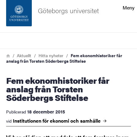
Sökfunktionen
Meny
Göteborgs universitet
Sidfoten
Sök
Kontakta universitetet
Länkstig
Hem
Aktuellt
Hitta nyheter
Fem ekonomhistoriker får
anslag från Torsten Söderbergs Stiftelse
Om webbplatsen
Fem ekonomhistoriker får
anslag från Torsten
Söderbergs Stiftelse
18 december 2015
Publicerad
Institutionen för ekonomi och
samhälle
vid