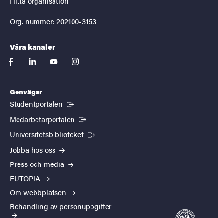
Hitta organisation
Org. nummer: 202100-3153
Våra kanaler
facebook
linkedin
youtube
instagram
Genvägar
(Extern länk)
Studentportalen
(Extern länk)
Medarbetarportalen
(Extern länk)
Universitetsbiblioteket
Jobba hos oss
Press och media
EUTOPIA
Om webbplatsen
Behandling av personuppgifter