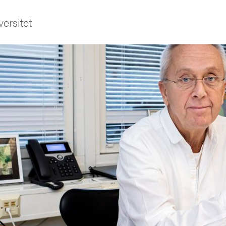
ersitet
ldning
och innovation
tetet