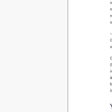
i
m
r
o
–
G
o
G
(
i
ä
f
l