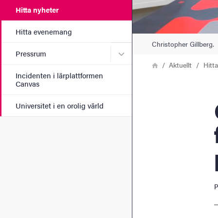
Hitta nyheter
Hitta evenemang
Christopher Gillberg.
Undermeny för Pressrum
Pressrum
Länkstig
Hem
Aktuellt
Hitt
Incidenten i lärplattformen
Canvas
Chri
Universitet i en orolig värld
P