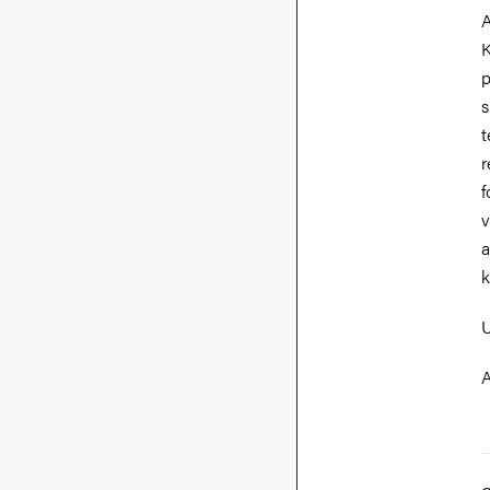
A
K
p
s
t
r
f
v
a
k
U