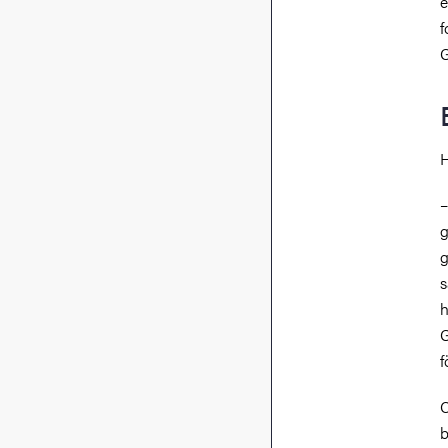
e
f
G
H
–
g
g
s
h
G
f
C
b