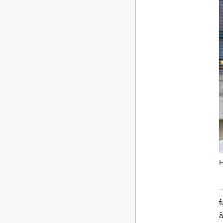
F
–
f
ä