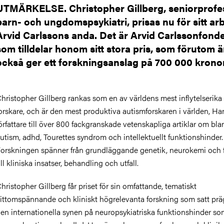
UTMÄRKELSE. Christopher Gillberg, seniorprofes
barn- och ungdomspsykiatri, prisas nu för sitt arb
Arvid Carlssons anda. Det är Arvid Carlssonfond
som tilldelar honom sitt stora pris, som förutom 
också ger ett forskningsanslag på 700 000 kronor
hristopher Gillberg rankas som en av världens mest inflytelserika
orskare, och är den mest produktiva autismforskaren i världen, Ha
örfattare till över 800 fackgranskade vetenskapliga artiklar om bl
utism, adhd, Tourettes syndrom och intellektuellt funktionshinder.
orskningen spänner från grundläggande genetik, neurokemi och f
ill kliniska insatser, behandling och utfall.
hristopher Gillberg får priset för sin omfattande, tematiskt
ittomspännande och kliniskt högrelevanta forskning som satt prä
en internationella synen på neuropsykiatriska funktionshinder som