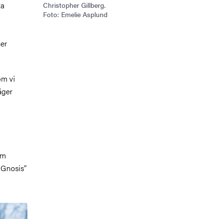
ta
Christopher Gillberg.
Foto: Emelie Asplund
mer
om vi
äger
om
 Gnosis”