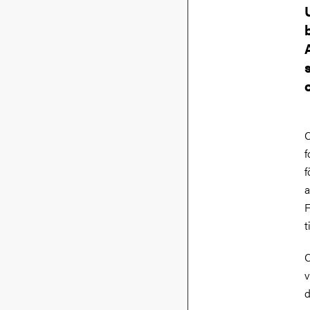
C
f
f
a
F
t
C
v
d