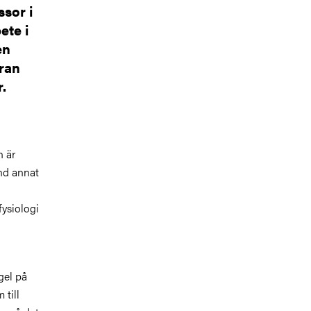
sor i
ete i
en
äran
.
n är
and annat
ysiologi
gel på
 till