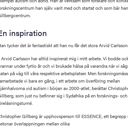
xempel autism och adhd. Han är verksam som forskare och klinike
orskningscentrum han själv varit med och startat och som bär ha
illbergcentrum.
En inspiration
an tycker det är fantastiskt att han nu får det stora Arvid Carlsson
 Arvid Carlsson har alltid inspirerat mig i mitt arbete. Vi bodde oc
rannar under fyrtio år och vi brukade hälsa på varandra när vi såg
atan på väg till våra respektive arbetsplatser. Men forskningsmäss
amarbetade vi bara en gång, i ett arbete om överföring mellan
järnhalvorna vid autism i början av 2000-atlet, berättar Christoph
illberg, som just nu befinner sig i Sydafrika på en forsknings- och
öreläsningsturné.
hristopher Gillberg är upphovsperson till ESSENCE, ett begrepp
etonar överlappningen mellan olika