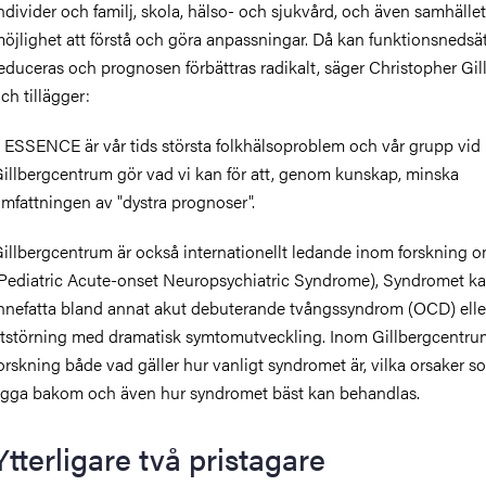
ndivider och familj, skola, hälso- och sjukvård, och även samhället 
öjlighet att förstå och göra anpassningar. Då kan funktionsnedsä
educeras och prognosen förbättras radikalt, säger Christopher Gil
ch tillägger:
 ESSENCE är vår tids största folkhälsoproblem och vår grupp vid
illbergcentrum gör vad vi kan för att, genom kunskap, minska
mfattningen av "dystra prognoser".
illbergcentrum är också internationellt ledande inom forskning
Pediatric Acute-onset Neuropsychiatric Syndrome), Syndromet k
nnefatta bland annat akut debuterande tvångssyndrom (OCD) elle
tstörning med dramatisk symtomutveckling. Inom Gillbergcentru
orskning både vad gäller hur vanligt syndromet är, vilka orsaker 
igga bakom och även hur syndromet bäst kan behandlas.
Ytterligare två pristagare