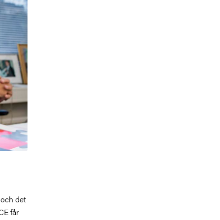
 och det
E får