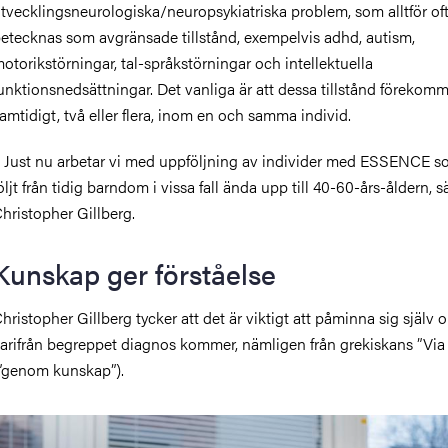
tvecklingsneurologiska/neuropsykiatriska problem, som alltför of
etecknas som avgränsade tillstånd, exempelvis adhd, autism,
otorikstörningar, tal-språkstörningar och intellektuella
unktionsnedsättningar. Det vanliga är att dessa tillstånd förekom
amtidigt, två eller flera, inom en och samma individ.
 Just nu arbetar vi med uppföljning av individer med ESSENCE s
öljt från tidig barndom i vissa fall ända upp till 40-60-års-åldern, s
hristopher Gillberg.
Kunskap ger förståelse
hristopher Gillberg tycker att det är viktigt att påminna sig själv 
arifrån begreppet diagnos kommer, nämligen från grekiskans ”Via
”genom kunskap”).