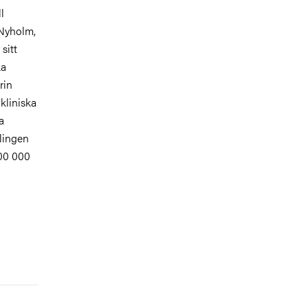
l
 Nyholm,
sitt
ka
rin
kliniska
a
dlingen
400 000