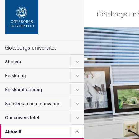
Sökfunktionen
Göteborgs univ
Sidfoten
Bild
Kontakta universitetet
Göteborgs universitet
Undermeny för Studera
Studera
Om webbplatsen
Undermeny för Forskning
Forskning
Undermeny för Forskarutbi
Forskarutbildning
Undermeny för Samverkan 
Samverkan och innovation
Undermeny för Om universi
Om universitetet
Undermeny för Aktuellt
Aktuellt