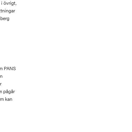
i övrigt,
ttningar
lberg
 om PANS
an
r
m pågår
som kan