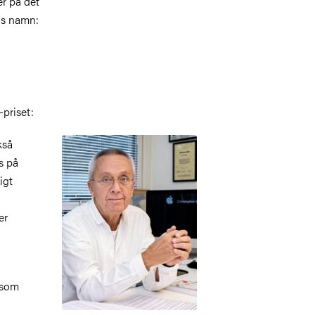
r på det
ns namn:
-priset:
Bild
kså
s på
igt
er
 som