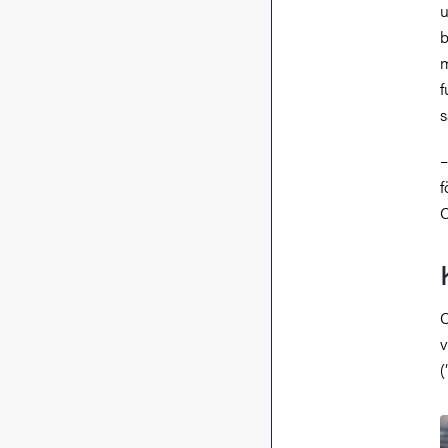
u
b
m
f
s
–
f
C
C
v
(