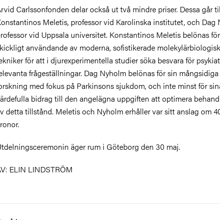
rvid Carlssonfonden delar också ut två mindre priser. Dessa går til
onstantinos Meletis, professor vid Karolinska institutet, och Dag
rofessor vid Uppsala universitet. Konstantinos Meletis belönas för 
kickligt användande av moderna, sofistikerade molekylärbiologis
ekniker för att i djurexperimentella studier söka besvara för psykiat
elevanta frågeställningar. Dag Nyholm belönas för sin mångsidiga 
orskning med fokus på Parkinsons sjukdom, och inte minst för sin
ärdefulla bidrag till den angelägna uppgiften att optimera behan
v detta tillstånd. Meletis och Nyholm erhåller var sitt anslag om 
ronor.
tdelningsceremonin äger rum i Göteborg den 30 maj.
AV: ELIN LINDSTRÖM