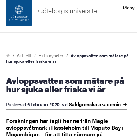
Sökfunktionen
Meny
Göteborgs universitet
Sidfoten
Sök
Kontakta universitetet
Länkstig
Hem
Aktuellt
Hitta nyheter
Avloppsvatten som mätare på
hur sjuka eller friska vi är
Om webbplatsen
Avloppsvatten som mätare på
hur sjuka eller friska vi är
Sahlgrenska
akademin
6 februari 2020
Publicerad
vid
Forskningen har tagit henne från Magle
avloppsvåtmark i Hässleholm till Maputo Bay i
Moçambique – för att titta närmare på