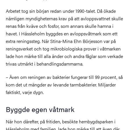
Arbetet tog sin början redan under 1990-talet. Då ökade
nämligen myndigheternas krav på att avloppsvattnet skulle
renas från kväve och fosfor, som annars skulle hamna i
havet. I Hässleholm byggdes en avloppsvåtmark som ett
extra reningssteg. När Stina-Mina Ehn Börjesson var på
reningsverket och tog mikrobiologiska prover i våtmarken
lade hon märke till alla änder och andra fåglar som verkade
trivas utmärkt i behandlingsdammarna.
– Även om reningen av bakterier fungerar till 99 procent, så
kom det ut mängder av levande tarmbakterier. Miljarder
faktiskt, varje dygn.
Byggde egen våtmark
När hon därefter, på fritiden, besökte hembygdsparken i
Hässleholm med familjen, lade hon märke till att även där