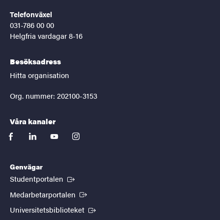
Telefonväxel
031-786 00 00
Helgfria vardagar 8-16
Besöksadress
Hitta organisation
Org. nummer: 202100-3153
Våra kanaler
facebook
linkedin
youtube
instagram
Genvägar
(Extern länk)
Studentportalen
(Extern länk)
Medarbetarportalen
(Extern länk)
Universitetsbiblioteket