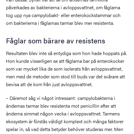
påverkades av bakterierna i avloppsvattnet, om fåglarna
tog upp nya campylobakt- eller enterokockstammar och
om bakterierna i fåglarnas tarmar blev mer resistenta.
Fåglar som bärare av resistens
Resultaten blev inte så entydiga som hon hade hoppats på.
Hon kunde visserligen se att fåglarna bar på enterokocker
som var mycket lika de som isolerats från avloppsvattnet,
men med de metoder som stod till buds var det svårare att
bevisa att de kom från just avloppsvattnet.
– Däremot såg vi något intressant: campylobakterna i
ändernas tarmar blev resistenta mot penicillin efter att
änderna simmat någon vecka i avloppsvattnet. Tarmens
ekosystem är förstås väldigt komplext och många faktorer
spelar in, så vad detta betyder behöver studeras mer. Men