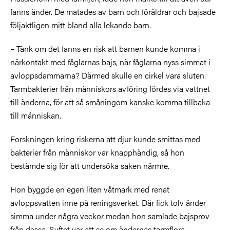
fanns änder. De matades av barn och föräldrar och bajsade
följaktligen mitt bland alla lekande barn.
– Tänk om det fanns en risk att barnen kunde komma i
närkontakt med fåglarnas bajs, när fåglarna nyss simmat i
avloppsdammarna? Därmed skulle en cirkel vara sluten.
Tarmbakterier från människors avföring fördes via vattnet
till änderna, för att så småningom kanske komma tillbaka
till människan.
Forskningen kring riskerna att djur kunde smittas med
bakterier från människor var knapphändig, så hon
bestämde sig för att undersöka saken närmre.
Hon byggde en egen liten våtmark med renat
avloppsvatten inne på reningsverket. Där fick tolv änder
simma under några veckor medan hon samlade bajsprov
från dessa. Syftet var att se om ändernas tarmflora