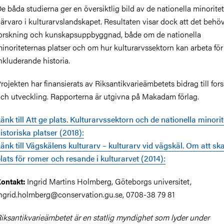
e båda studierna ger en översiktlig bild av de nationella minorite
ärvaro i kulturarvslandskapet. Resultaten visar dock att det behö
orskning och kunskapsuppbyggnad, både om de nationella
inoriteternas platser och om hur kulturarvssektorn kan arbeta fö
nkluderande historia.
rojekten har finansierats av Riksantikvarieämbetets bidrag till for
ch utveckling. Rapporterna är utgivna på Makadam förlag.
änk till Att ge plats. Kulturarvssektorn och de nationella minori
istoriska platser (2018):
änk till Vägskälens kulturarv – kulturarv vid vägskäl. Om att sk
lats för romer och resande i kulturarvet (2014):
Ingrid Martins Holmberg, Göteborgs universitet,
ontakt:
ngrid.holmberg@conservation.gu.se, 0708-38 79 81
iksantikvarieämbetet är en statlig myndighet som lyder under