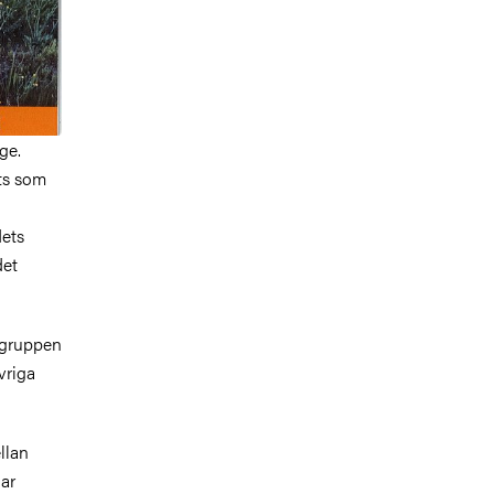
ge.
ats som
dets
det
tsgruppen
vriga
ellan
har