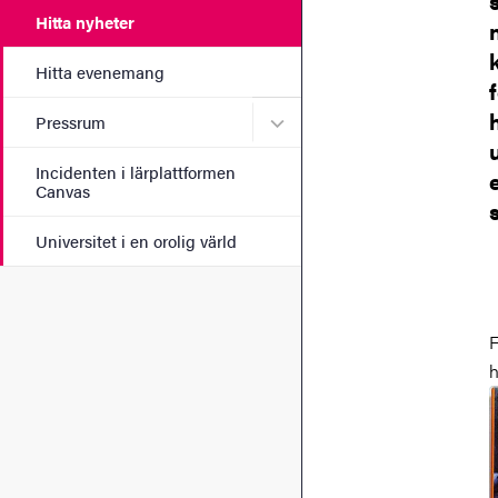
Hitta nyheter
Hitta evenemang
Undermeny för Pressrum
Pressrum
Incidenten i lärplattformen
Canvas
Universitet i en orolig värld
F
h