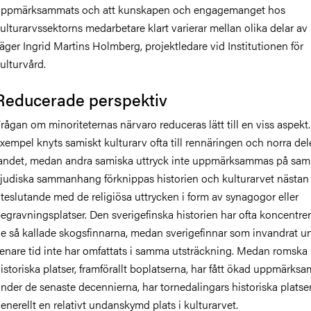
ppmärksammats och att kunskapen och engagemanget hos
ulturarvssektorns medarbetare klart varierar mellan olika delar av 
äger Ingrid Martins Holmberg, projektledare vid Institutionen för
ulturvård.
Reducerade perspektiv
rågan om minoriteternas närvaro reduceras lätt till en viss aspekt. 
xempel knyts samiskt kulturarv ofta till rennäringen och norra del
andet, medan andra samiska uttryck inte uppmärksammas på sam
 judiska sammanhang förknippas historien och kulturarvet nästan
teslutande med de religiösa uttrycken i form av synagogor eller
egravningsplatser. Den sverigefinska historien har ofta koncentrera
e så kallade skogsfinnarna, medan sverigefinnar som invandrat u
enare tid inte har omfattats i samma utsträckning. Medan romska
istoriska platser, framförallt boplatserna, har fått ökad uppmärks
nder de senaste decennierna, har tornedalingars historiska platse
enerellt en relativt undanskymd plats i kulturarvet.