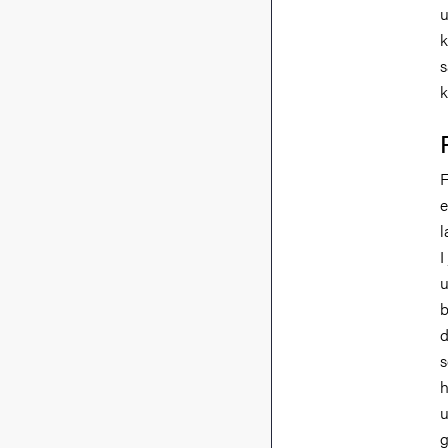
u
k
s
k
F
e
l
I
u
b
d
s
h
u
g