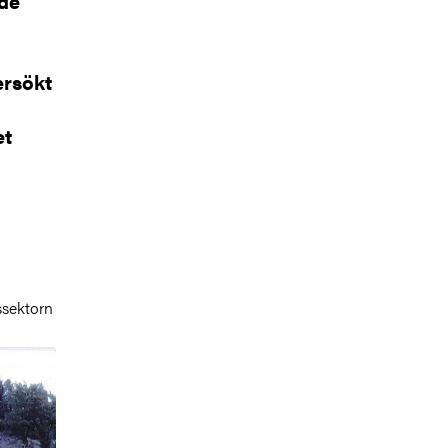
 de
ersökt
et
ssektorn