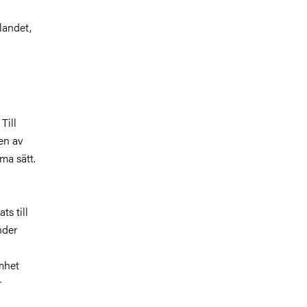
landet,
Till
en av
ma sätt.
ts till
nder
amhet
r