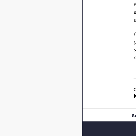
K
a
a
R
g
s
o
S