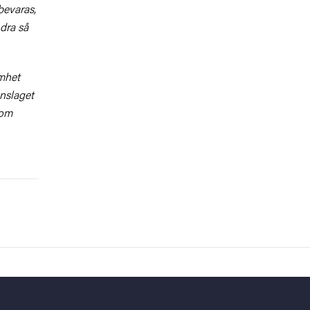
bevaras,
dra så
amhet
nslaget
nom