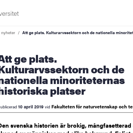
ersitet
a nyheter
Att ge plats. Kulturarvssektorn och de nationella minorite
ge plats.
Kulturarvssektorn och de
nationella minoriteternas
ldning
historiska platser
och innovation
Fakulteten för naturvetenskap och
t
10 april 2019
ublicerad
vid
tetet
Den svenska historien är brokig, mångfasetterad