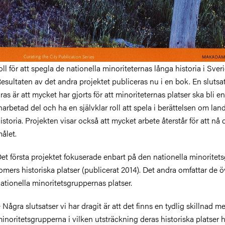
oll för att spegla de nationella minoriteternas långa historia i Sveri
esultaten av det andra projektet publiceras nu i en bok. En sluts
ras är att mycket har gjorts för att minoriteternas platser ska bli en
narbetad del och ha en självklar roll att spela i berättelsen om lan
istoria. Projekten visar också att mycket arbete återstår för att nå 
ålet.
et första projektet fokuserade enbart på den nationella minorite
omers historiska platser (publicerat 2014). Det andra omfattar de ö
ationella minoritetsgruppernas platser.
 Några slutsatser vi har dragit är att det finns en tydlig skillnad m
inoritetsgrupperna i vilken utsträckning deras historiska platser 