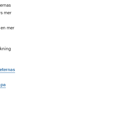
ternas
vs mer
r en mer
skning
teternas
apa