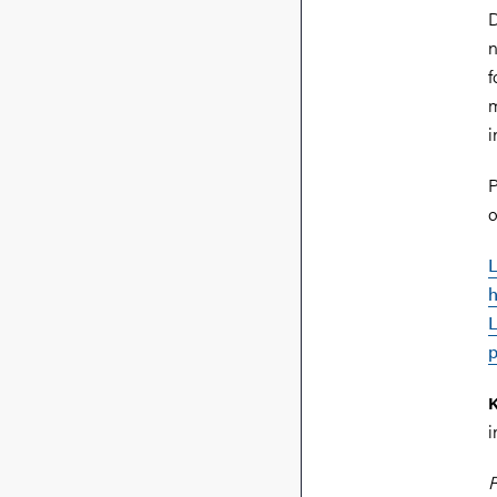
D
n
f
m
i
P
o
L
h
L
p
K
i
R