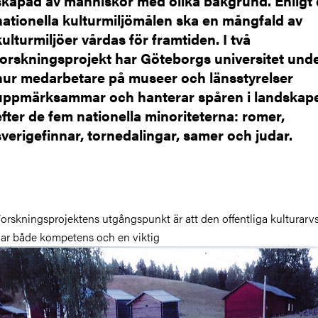
skapad av människor med olika bakgrund. Enligt
nationella kulturmiljömålen ska en mångfald av
kulturmiljöer vårdas för framtiden. I två
forskningsprojekt har Göteborgs universitet und
hur medarbetare på museer och länsstyrelser
uppmärksammar och hanterar spåren i landskap
efter de fem nationella minoriteterna: romer,
sverigefinnar, tornedalingar, samer och judar.
orskningsprojektens utgångspunkt är att den offentliga kulturarv
ar både kompetens och en viktig