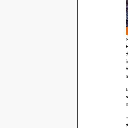
r
R
d
i
h
m
D
r
n
−
m