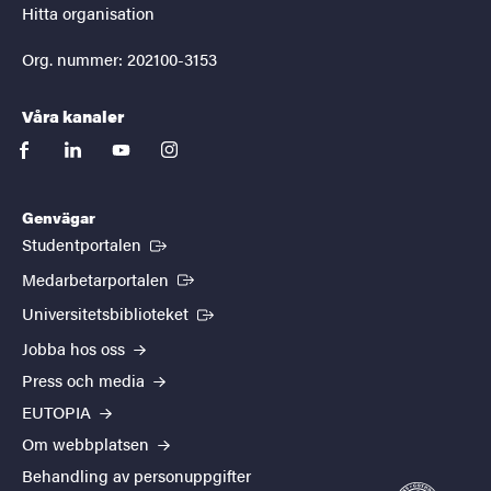
Hitta organisation
Org. nummer: 202100-3153
Våra kanaler
facebook
linkedin
youtube
instagram
Genvägar
(Extern länk)
Studentportalen
(Extern länk)
Medarbetarportalen
(Extern länk)
Universitetsbiblioteket
Jobba hos oss
Press och media
EUTOPIA
Om webbplatsen
Behandling av personuppgifter