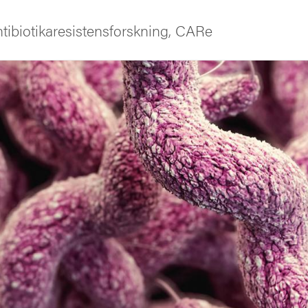
tibiotikaresistensforskning, CARe
iversitet