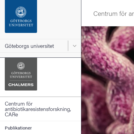
Sökfunktionen
Centrum för an
Sidfoten
Bild
Kontakta universitetet
Göteborgs universitet
Huvudmeny för Göteborgs un
Om webbplatsen
Centrum för
antibiotikaresistensforskning,
CARe
Publikationer