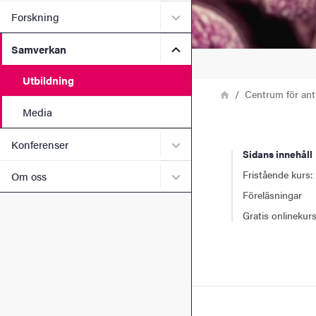
Undermeny för Forskning
Forskning
Undermeny för Samverkan
Samverkan
Utbildning
Länkstig
Hem
Centrum för ant
Media
Undermeny för Konferense
Konferenser
Sidans innehåll
Fristående kurs:
Undermeny för Om oss
Om oss
Föreläsningar
Gratis onlinekur