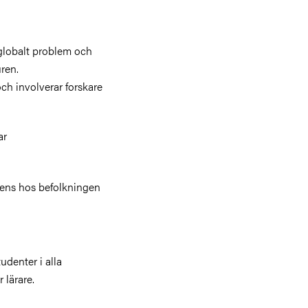
 globalt problem och
ren.
ch involverar forskare
ar
stens hos befolkningen
udenter i alla
r lärare.