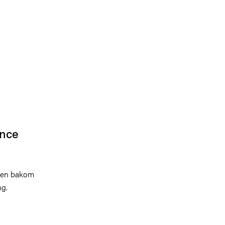
ance
apen bakom
ng.