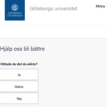
Sökfunktionen
Meny
Göteborgs universitet
Sidfoten
Sök
Kontakta universitetet
Hjälp oss bli bättre
Om webbplatsen
Hittade du det du sökte?
Ja
Delvis
Nej