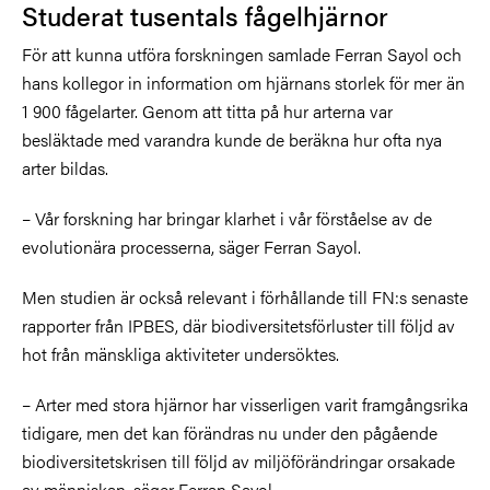
Studerat tusentals fågelhjärnor
För att kunna utföra forskningen samlade Ferran Sayol och
hans kollegor in information om hjärnans storlek för mer än
1 900 fågelarter. Genom att titta på hur arterna var
besläktade med varandra kunde de beräkna hur ofta nya
arter bildas.
– Vår forskning har bringar klarhet i vår förståelse av de
evolutionära processerna, säger Ferran Sayol.
Men studien är också relevant i förhållande till FN:s senaste
rapporter från IPBES, där biodiversitetsförluster till följd av
hot från mänskliga aktiviteter undersöktes.
– Arter med stora hjärnor har visserligen varit framgångsrika
tidigare, men det kan förändras nu under den pågående
biodiversitetskrisen till följd av miljöförändringar orsakade
av människan, säger Ferran Sayol.