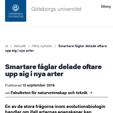
Sökfunktionen
Meny
Göteborgs universitet
Sidfoten
Sök
Kontakta universitetet
Länkstig
Hem
Aktuellt
Hitta nyheter
Smartare fåglar delade oftare
upp sig i nya arter
Om webbplatsen
Smartare fåglar delade oftare
upp sig i nya arter
13 september 2019
Publicerad
Fakulteten för naturvetenskap och
teknik
vid
En av de stora frågorna inom evolutionsbiologin
handlar om ifall arternas egenskaper kan