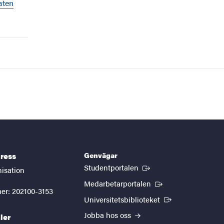
aten
Genvägar
ress
(Extern länk)
Studentportalen
nisation
(Extern länk)
Medarbetarportalen
er: 202100-3153
(Extern länk)
Universitetsbiblioteket
Jobba hos oss
ler