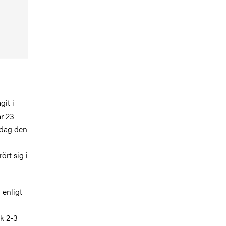
git i
ar 23
 dag den
rt sig i
 enligt
k 2-3