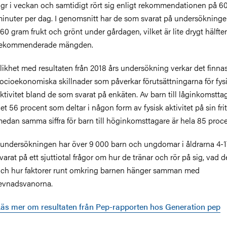
gr i veckan och samtidigt rört sig enligt rekommendationen på 6
inuter per dag. I genomsnitt har de som svarat på undersökningen
60 gram frukt och grönt under gårdagen, vilket är lite drygt hälft
rekommenderade mängden.
 likhet med resultaten från 2018 års undersökning verkar det finna
ocioekonomiska skillnader som påverkar förutsättningarna för fys
ktivitet bland de som svarat på enkäten. Av barn till låginkomstta
et 56 procent som deltar i någon form av fysisk aktivitet på sin frit
edan samma siffra för barn till höginkomsttagare är hela 85 proce
 undersökningen har över 9 000 barn och ungdomar i åldrarna 4-1
varat på ett sjuttiotal frågor om hur de tränar och rör på sig, vad d
ch hur faktorer runt omkring barnen hänger samman med
evnadsvanorna.
äs mer om resultaten från Pep-rapporten hos Generation pep