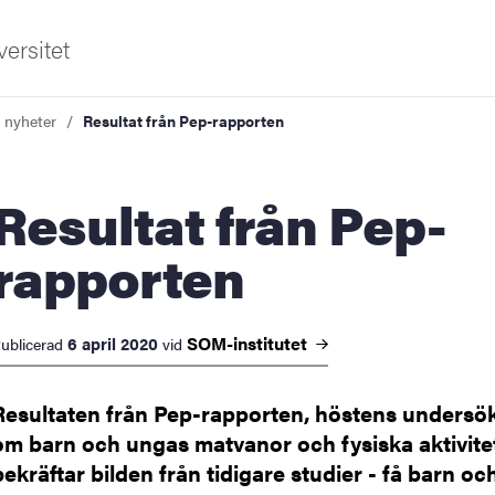
ersitet
a nyheter
Resultat från Pep-rapporten
ltat från Pep-
rapporten
ldning
SOM-institutet
6 april 2020
ublicerad
vid
och innovation
Resultaten från Pep-rapporten, höstens undersö
tetet
om barn och ungas matvanor och fysiska aktivite
bekräftar bilden från tidigare studier - få barn o