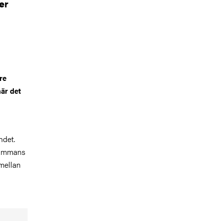
er
re
är det
ndet.
lsammans
mellan