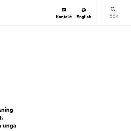
Sök
Kontakt
English
kning
t,
ch unga