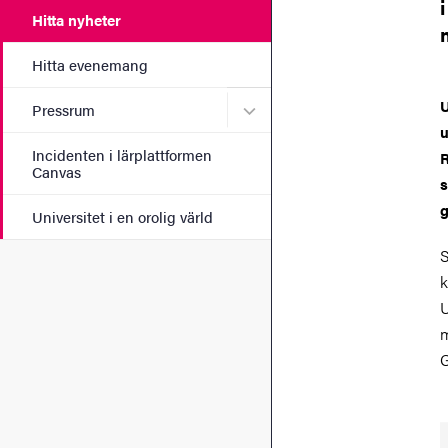
Hitta nyheter
Hitta evenemang
U
Undermeny för Pressrum
Pressrum
u
Incidenten i lärplattformen
R
Canvas
s
g
Universitet i en orolig värld
S
k
U
m
G