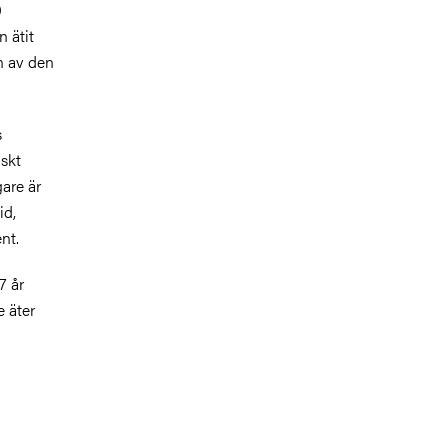
0
 ätit
en av den
s
iskt
gare är
id,
nt.
7 år
e äter