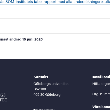
äs SOM-institutets tabellrapport med alla undersökningsresult
enast ändrad
15 juni 2020
Kontakt
Besöksad
Göteborgs universitet
Hitta orga
Box 100
Org. numm
405 30 Göteborg
Våra kana
Telefonväxel