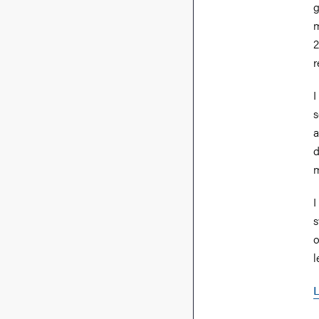
g
m
2
I
s
a
d
m
I
s
o
l
L