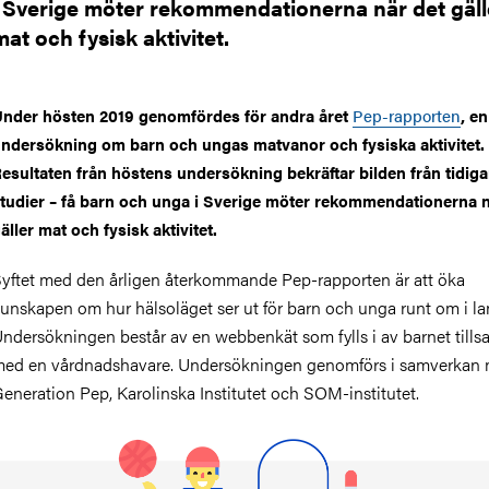
i Sverige möter rekommendationerna när det gäll
mat och fysisk aktivitet.
nder hösten 2019 genomfördes för andra året
Pep-rapporten
, en
ndersökning om barn och ungas matvanor och fysiska aktivitet.
esultaten från höstens undersökning bekräftar bilden från tidiga
tudier – få barn och unga i Sverige möter rekommendationerna n
äller mat och fysisk aktivitet.
yftet med den årligen återkommande Pep-rapporten är att öka
unskapen om hur hälsoläget ser ut för barn och unga runt om i la
ndersökningen består av en webbenkät som fylls i av barnet til
ed en vårdnadshavare. Undersökningen genomförs i samverkan 
eneration Pep, Karolinska Institutet och SOM-institutet.