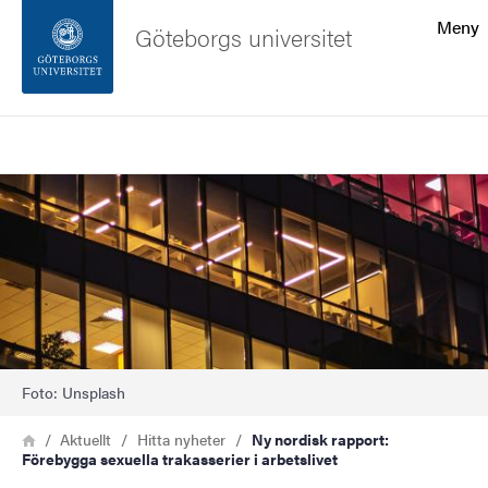
Sökfunktionen
Meny
Göteborgs universitet
Sidfoten
Sök
Kontakta universitetet
Bild
Om webbplatsen
Foto: Unsplash
Länkstig
Hem
Aktuellt
Hitta nyheter
Ny nordisk rapport:
Förebygga sexuella trakasserier i arbetslivet