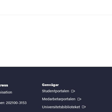
Genvägar
ress
(Extern länk)
Studentportalen
nisation
(Extern länk)
Medarbetarportalen
er: 202100-3153
(Extern länk)
Universitetsbiblioteket