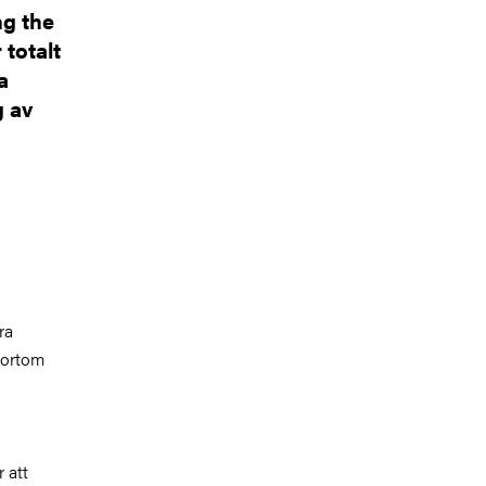
ng the
 totalt
a
g av
ra
bortom
 att