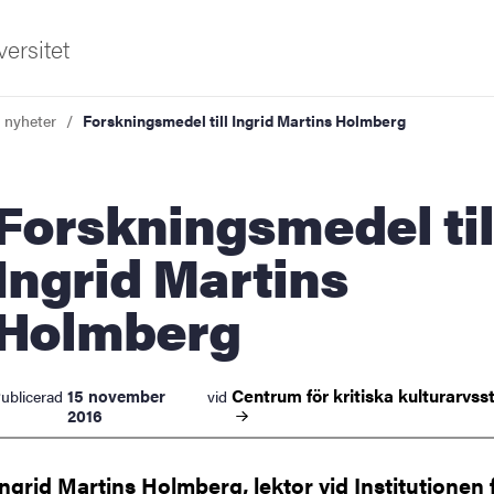
ersitet
a nyheter
Forskningsmedel till Ingrid Martins Holmberg
ningsmedel till
Ingrid Martins
Holmberg
ldning
och innovation
Centrum för kritiska
kulturarvss
15 november
ublicerad
vid
tetet
2016
Ingrid Martins Holmberg, lektor vid Institutionen 