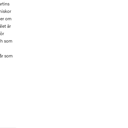
rtins
niskor
iper om
let är
för
och som
pår som