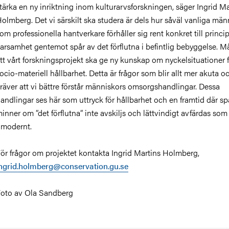
tärka en ny inriktning inom kulturarvsforskningen, säger Ingrid Ma
olmberg. Det vi särskilt ska studera är dels hur såväl vanliga män
om professionella hantverkare förhåller sig rent konkret till princ
arsamhet gentemot spår av det förflutna i befintlig bebyggelse. Må
tt vårt forskningsprojekt ska ge ny kunskap om nyckelsituationer 
ocio-materiell hållbarhet. Detta är frågor som blir allt mer akuta 
räver att vi bättre förstår människors omsorgshandlingar. Dessa
andlingar ses här som uttryck för hållbarhet och en framtid där s
inner om ”det förflutna” inte avskiljs och lättvindigt avfärdas som
modernt.
ör frågor om projektet kontakta Ingrid Martins Holmberg,
ngrid.holmberg@conservation.gu.se
oto av Ola Sandberg