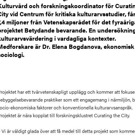
Kulturvård och forskningskoordinator för Curati
City vid Centrum för kritiska kulturarvsstudier, får
7,4 miljoner från Vetenskapsrådet för det fyraårig
projektet Betydande bevarande. En undersöknin
kulturarvsvärdering i vardagliga kontexter.
Medforskare är Dr. Elena Bogdanova, ekonomisk
sociologi.
rojektet har ett tvärvetenskapligt upplägg och kommer att fokuse
ebyggelsebevarande praktiker som ett engagemang i närmiljön, 
ocio-ekonomiska faktorer och konventionella kulturarvsanspråk.
rojektet är nära kopplat till forskningsklustret Curating the City.
 Vi är väldigt glada över att få medel till detta projekt som kommer