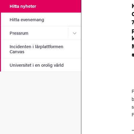
Hitta nyheter
Hitta evenemang
Undermeny för Pressrum
Pressrum
Incidenten i lärplattformen
Canvas
Universitet i en orolig värld
P
b
s
P
−