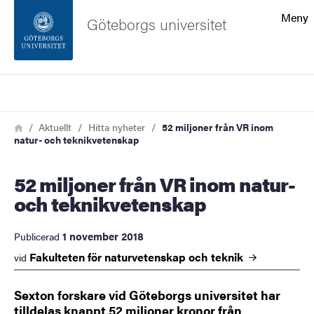
Sökfunktionen
Meny
Göteborgs universitet
Sidfoten
Sök
Kontakta universitetet
Länkstig
Hem
Aktuellt
Hitta nyheter
52 miljoner från VR inom
natur- och teknikvetenskap
Om webbplatsen
52 miljoner från VR inom natur-
och teknikvetenskap
1 november 2018
Publicerad
Fakulteten för naturvetenskap och
teknik
vid
Sexton forskare vid Göteborgs universitet har
tilldelas knappt 52 miljoner kronor från