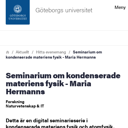
Sökfunktionen
Meny
Göteborgs universitet
Sidfoten
Sök
Kontakta universitetet
Länkstig
Hem
Aktuellt
Hitta evenemang
Seminarium om
kondenserade materiens fysik - Maria Hermanns
Om webbplatsen
Seminarium om kondenserade
materiens fysik - Maria
Hermanns
Forskning
Naturvetenskap & IT
Detta är en digital seminarieserie i
kondenserade materiens fysik och atomfysik,