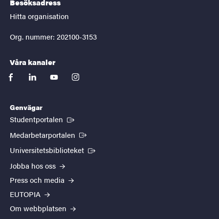
Besöksadress
Hitta organisation
Org. nummer: 202100-3153
Våra kanaler
facebook
linkedin
youtube
instagram
Genvägar
(Extern länk)
Studentportalen
(Extern länk)
Medarbetarportalen
(Extern länk)
Universitetsbiblioteket
Jobba hos oss
Press och media
EUTOPIA
Om webbplatsen