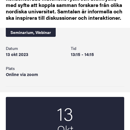
med syfte att koppla samman forskare från olika
nordiska universitet. Samtalen är informella och
ska inspirera till diskussioner och interaktioner.
Seminarium,
Webinar
Datum
Tid
13 okt 2023
13:15 - 14:15
Plats
Online via zoom
13
Startdatum
2023
Okt