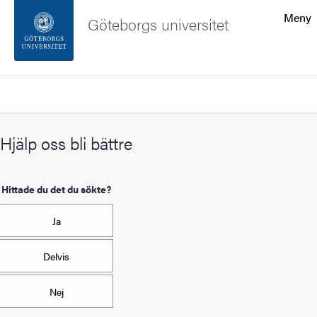
Sökfunktionen
Meny
Göteborgs universitet
Sidfoten
Sök
Kontakta universitetet
Hjälp oss bli bättre
Om webbplatsen
Hittade du det du sökte?
Ja
Delvis
Nej