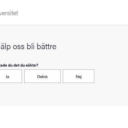
ersitet
älp oss bli bättre
tade du det du sökte?
Ja
Delvis
Nej
ldning
och innovation
tetet