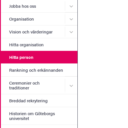
Undermeny för Jobba hos 
Jobba hos oss
Undermeny för Organisati
Organisation
Undermeny för Vision och 
Vision och värderingar
Hitta organisation
Hitta person
Rankning och erkännanden
Ceremonier och
Undermeny för Ceremonier 
traditioner
Breddad rekrytering
Historien om Göteborgs
universitet