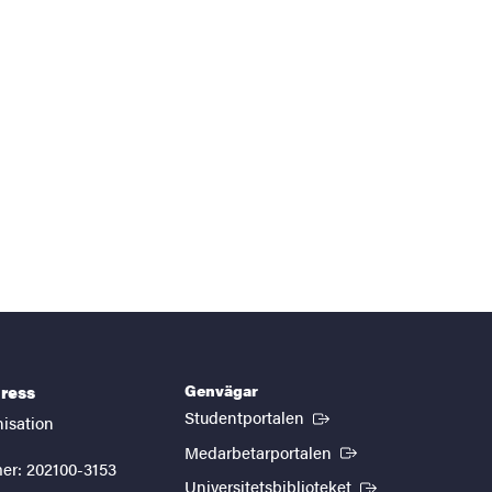
Genvägar
ress
(Extern länk)
Studentportalen
nisation
(Extern länk)
Medarbetarportalen
er: 202100-3153
(Extern länk)
Universitetsbiblioteket