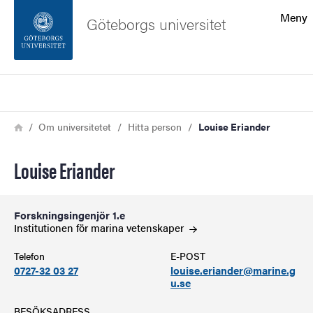
Sökfunktionen
Meny
Göteborgs universitet
Sidfoten
Sök
Kontakta universitetet
Länkstig
Hem
Om universitetet
Hitta person
Louise Eriander
Om webbplatsen
Louise Eriander
Forskningsingenjör 1.e
Institutionen för marina
vetenskaper
Telefon
E-POST
0727-32 03 27
louise.eriander@marine.g
u.se
BESÖKSADRESS