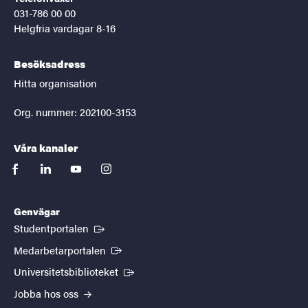
031-786 00 00
Helgfria vardagar 8-16
Besöksadress
Hitta organisation
Org. nummer: 202100-3153
Våra kanaler
facebook
linkedin
youtube
instagram
Genvägar
(Extern länk)
Studentportalen
(Extern länk)
Medarbetarportalen
(Extern länk)
Universitetsbiblioteket
Jobba hos oss