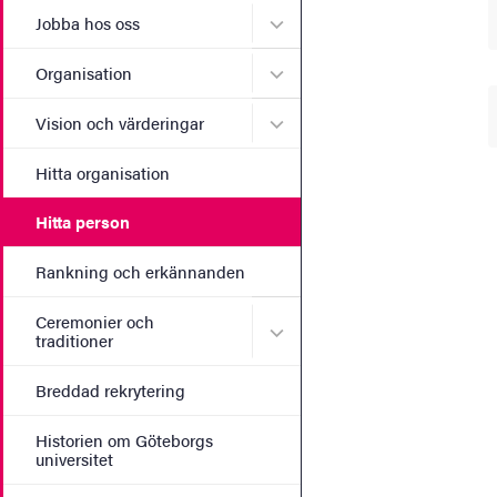
Undermeny för Jobba hos 
Jobba hos oss
Undermeny för Organisati
Organisation
Undermeny för Vision och 
Vision och värderingar
Hitta organisation
Hitta person
Rankning och erkännanden
Ceremonier och
Undermeny för Ceremonier 
traditioner
Breddad rekrytering
Historien om Göteborgs
universitet