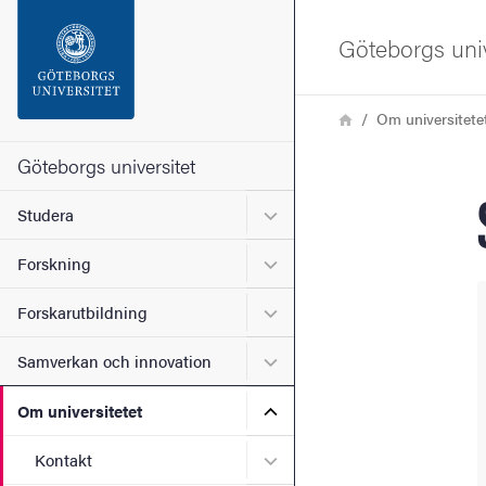
Sökfunktionen
Göteborgs univ
Sidfoten
Länkstig
Hem
Om universitete
Kontakta universitetet
Göteborgs universitet
Undermeny för Studera
Studera
Om webbplatsen
Undermeny för Forskning
Forskning
Undermeny för Forskarutbi
Forskarutbildning
Undermeny för Samverkan 
Samverkan och innovation
Undermeny för Om universi
Om universitetet
Undermeny för Kontakt
Kontakt