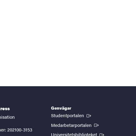
Genvägar
ress
(Extern länk)
Studentportalen
nisation
(Extern länk)
Medarbetarportalen
er: 202100-3153
(Extern länk)
Universitetsbiblioteket