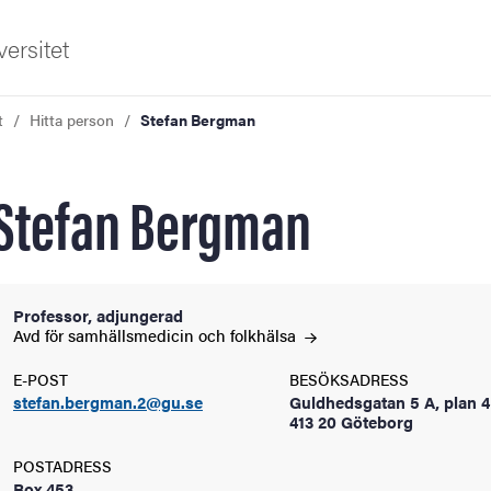
ersitet
t
Hitta person
Stefan Bergman
Stefan Bergman
ldning
Professor, adjungerad
Avd för samhällsmedicin och
folkhälsa
och innovation
E-POST
BESÖKSADRESS
stefan.bergman.2@gu.se
Guldhedsgatan 5 A, plan 4
tetet
413 20 Göteborg
POSTADRESS
Box 453