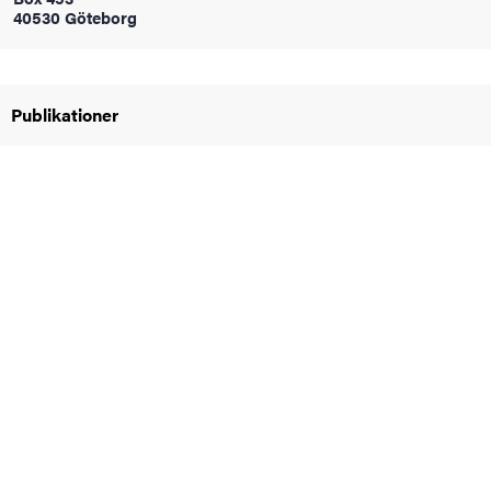
40530 Göteborg
oss
on
Publikationer
värderingar
och traditioner