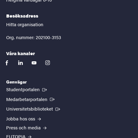
Besöksadress
Hitta organisation
Org. nummer: 202100-3153
Våra kanaler
facebook
linkedin
youtube
instagram
Genvägar
(Extern länk)
Studentportalen
(Extern länk)
Medarbetarportalen
(Extern länk)
Universitetsbiblioteket
Jobba hos oss
Press och media
EUTOPIA