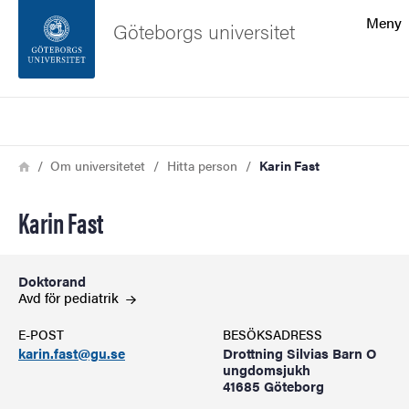
Sökfunktionen
Meny
Göteborgs universitet
Sidfoten
Sök
Kontakta universitetet
Länkstig
Hem
Om universitetet
Hitta person
Karin Fast
Om webbplatsen
Karin Fast
Doktorand
Avd för
pediatrik
E-POST
BESÖKSADRESS
karin.fast@gu.se
Drottning Silvias Barn O
ungdomsjukh
41685 Göteborg