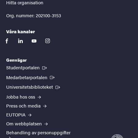
Hitta organisation
Org. nummer: 202100-3153
Våra kanaler
facebook
linkedin
youtube
instagram
Genvägar
(Extern länk)
Studentportalen
(Extern länk)
Medarbetarportalen
(Extern länk)
Universitetsbiblioteket
Jobba hos oss
Press och media
EUTOPIA
Om webbplatsen
Behandling av personuppgifter