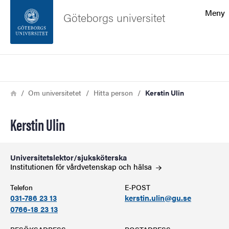
Sökfunktionen
Meny
Göteborgs universitet
Sidfoten
Sök
Kontakta universitetet
Länkstig
Hem
Om universitetet
Hitta person
Kerstin Ulin
Om webbplatsen
Kerstin Ulin
Universitetslektor/sjuksköterska
Institutionen för vårdvetenskap och
hälsa
Telefon
E-POST
031-786 23 13
kerstin.ulin@gu.se
0766-18 23 13