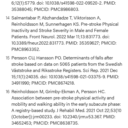
6;12(1):5779. doi: 10.1038/s41598-022-09520-2. PMID:
35388045; PMCID: PMC8986803.
Salmantabar P, Abzhandadze T, Viktorisson A,
Reinholdsson M, Sunnerhagen KS. Pre-stroke Physical
Inactivity and Stroke Severity in Male and Female
Patients.
Front Neurol. 2022 Mar 11;13:831773. doi:
10.3389/fneur.2022.831773. PMID: 35359627; PMCID:
PMC8963352.
Persson CU, Hansson PO. Determinants of falls after
stroke based on data on 5065 patients from the Swedish
Väststroke and Riksstroke Registers.
Sci Rep. 2021 Dec
15;11(1):24035. doi: 10.1038/s41598-021-03375-9. PMID:
34911990; PMCID: PMC8674218.
Reinholdsson M, Grimby-Ekman A, Persson HC.
Association between pre-stroke physical activity and
mobility and walking ability in the early subacute phase:
A registry-based study.
J Rehabil Med. 2021 Oct 22;53(10
(October)):jrm00233. doi: 10.2340/jrm.v53.367. PMID:
34652453; PMCID: PMC8638735.