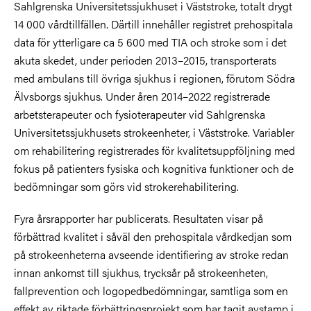
Sahlgrenska Universitetssjukhuset i Väststroke, totalt drygt
14 000 vårdtillfällen. Därtill innehåller registret prehospitala
data för ytterligare ca 5 600 med TIA och stroke som i det
akuta skedet, under perioden 2013–2015, transporterats
med ambulans till övriga sjukhus i regionen, förutom Södra
Älvsborgs sjukhus. Under åren 2014–2022 registrerade
arbetsterapeuter och fysioterapeuter vid Sahlgrenska
Universitetssjukhusets strokeenheter, i Väststroke. Variabler
om rehabilitering registrerades för kvalitetsuppföljning med
fokus på patienters fysiska och kognitiva funktioner och de
bedömningar som görs vid strokerehabilitering.
Fyra årsrapporter har publicerats. Resultaten visar på
förbättrad kvalitet i såväl den prehospitala vårdkedjan som
på strokeenheterna avseende identifiering av stroke redan
innan ankomst till sjukhus, trycksår på strokeenheten,
fallprevention och logopedbedömningar, samtliga som en
effekt av riktade förbättringsprojekt som har tagit avstamp i