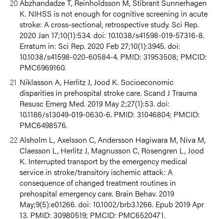
Abzhandadze T, Reinholdsson M, Stibrant Sunnerhagen
K. NIHSS is not enough for cognitive screening in acute
stroke: A cross-sectional, retrospective study. Sci Rep.
2020 Jan 17;10(1):534. doi: 10.1038/s41598-019-57316-8.
Erratum in: Sci Rep. 2020 Feb 27;10(1):3945. doi:
10.1038/s41598-020-60584-4.
PMID: 31953508; PMCID:
PMC6969160.
Niklasson A, Herlitz J, Jood K. Socioeconomic
disparities in prehospital stroke care. Scand J Trauma
Resusc Emerg Med. 2019 May 2;27(1):53. doi:
10.1186/s13049-019-0630-6. PMID: 31046804; PMCID:
PMC6498576.
Alsholm L, Axelsson C, Andersson Hagiwara M, Niva M,
Claesson L, Herlitz J, Magnusson C, Rosengren L, Jood
K. Interrupted transport by the emergency medical
service in stroke/transitory ischemic attack: A
consequence of changed treatment routines in
prehospital emergency care. Brain Behav. 2019
May;9(5):e01266. doi: 10.1002/brb3.1266. Epub 2019 Apr
13. PMID: 30980519; PMCID: PMC6520471.