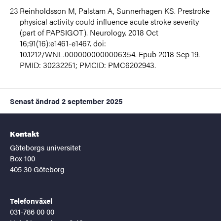
Reinholdsson M, Palstam A, Sunnerhagen KS. Prestroke
physical activity could influence acute stroke severity
(part of PAPSIGOT). Neurology. 2018 Oct
16;91(16):e1461-e1467. doi:
10.1212/WNL.0000000000006354. Epub 2018 Sep 19.
PMID: 30232251; PMCID: PMC6202943.
Senast ändrad
2 september 2025
Kontakt
Göteborgs universitet
Box 100
405 30 Göteborg
Telefonväxel
031-786 00 00