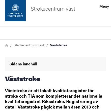
Sökfunktionen
Meny
Strokecentrum väst
Sidfoten
Sök
Kontakta universitetet
Länkstig
Hem
Strokecentrum väst
Väststroke
Om webbplatsen
Sidans innehåll
Väststroke
Väststroke är ett lokalt kvalitetsregister för
stroke och TIA som kompletterar det nationella
kvalitetsregistret Riksstroke. Registrering av
data i Väststroke pågick mellan åren 2013 och