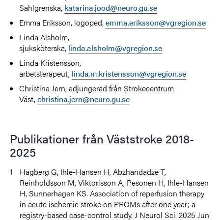
Sahlgrenska,
katarina.jood@neuro.gu.se
Emma Eriksson, logoped,
emma.eriksson@vgregion.se
Linda Alsholm,
sjuksköterska,
linda.alsholm@vgregion.se
Linda Kristensson,
arbetsterapeut,
linda.m.kristensson@vgregion.se
Christina Jern, adjungerad från Strokecentrum
Väst,
christina.jern@neuro.gu.se
Publikationer från Väststroke 2018-
2025
Hagberg G, Ihle-Hansen H, Abzhandadze T,
Reinholdsson M, Viktorisson A, Pesonen H, Ihle-Hansen
H, Sunnerhagen KS.
Association of reperfusion therapy
in acute ischemic stroke on PROMs after one year; a
registry-based case-control study. J Neurol Sci. 2025 Jun