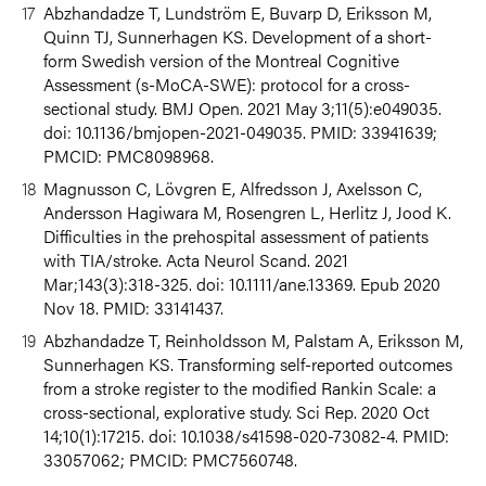
Abzhandadze T, Lundström E, Buvarp D, Eriksson M,
Quinn TJ, Sunnerhagen KS.
Development of a short-
form Swedish version of the Montreal Cognitive
Assessment (s-MoCA-SWE): protocol for a cross-
sectional study.
BMJ Open. 2021 May 3;11(5):e049035.
doi: 10.1136/bmjopen-2021-049035. PMID: 33941639;
PMCID: PMC8098968.
Magnusson C, Lövgren E, Alfredsson J, Axelsson C,
Andersson Hagiwara M, Rosengren L, Herlitz J, Jood K.
Difficulties in the prehospital assessment of patients
with TIA/stroke.
Acta Neurol Scand. 2021
Mar;143(3):318-325. doi: 10.1111/ane.13369. Epub 2020
Nov 18. PMID: 33141437.
Abzhandadze T, Reinholdsson M, Palstam A, Eriksson M,
Sunnerhagen KS. Transforming self-reported outcomes
from a stroke register to the modified Rankin Scale: a
cross-sectional, explorative study.
Sci Rep. 2020 Oct
14;10(1):17215. doi: 10.1038/s41598-020-73082-4. PMID:
33057062; PMCID: PMC7560748.