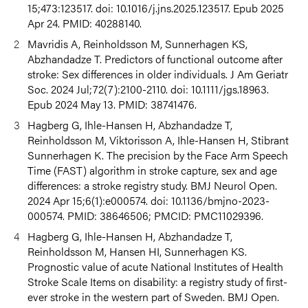
15;473:123517. doi: 10.1016/j.jns.2025.123517. Epub 2025
Apr 24. PMID: 40288140.
Mavridis A, Reinholdsson M, Sunnerhagen KS,
Abzhandadze T. Predictors of functional outcome after
stroke: Sex differences in older individuals. J Am Geriatr
Soc. 2024 Jul;72(7):2100-2110. doi: 10.1111/jgs.18963.
Epub 2024 May 13. PMID: 38741476.
Hagberg G, Ihle-Hansen H, Abzhandadze T,
Reinholdsson M, Viktorisson A, Ihle-Hansen H, Stibrant
Sunnerhagen K. The precision by the Face Arm Speech
Time (FAST) algorithm in stroke capture, sex and age
differences: a stroke registry study. BMJ Neurol Open.
2024 Apr 15;6(1):e000574. doi: 10.1136/bmjno-2023-
000574. PMID: 38646506; PMCID: PMC11029396.
Hagberg G, Ihle-Hansen H, Abzhandadze T,
Reinholdsson M, Hansen HI, Sunnerhagen KS.
Prognostic value of acute National Institutes of Health
Stroke Scale Items on disability: a registry study of first-
ever stroke in the western part of Sweden.
BMJ Open.