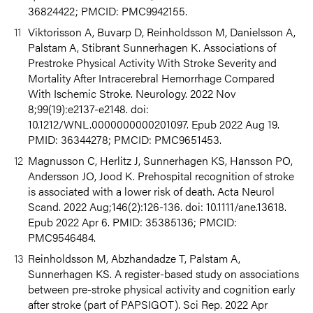
36824422; PMCID: PMC9942155.
Viktorisson A, Buvarp D, Reinholdsson M, Danielsson A,
Palstam A, Stibrant Sunnerhagen K. Associations of
Prestroke Physical Activity With Stroke Severity and
Mortality After Intracerebral Hemorrhage Compared
With Ischemic Stroke. Neurology. 2022 Nov
8;99(19):e2137-e2148. doi:
10.1212/WNL.0000000000201097. Epub 2022 Aug 19.
PMID: 36344278; PMCID: PMC9651453.
Magnusson C, Herlitz J, Sunnerhagen KS, Hansson PO,
Andersson JO, Jood K. Prehospital recognition of stroke
is associated with a lower risk of death. Acta Neurol
Scand. 2022 Aug;146(2):126-136. doi: 10.1111/ane.13618.
Epub 2022 Apr 6. PMID: 35385136; PMCID:
PMC9546484.
Reinholdsson M, Abzhandadze T, Palstam A,
Sunnerhagen KS. A register-based study on associations
between pre-stroke physical activity and cognition early
after stroke (part of PAPSIGOT).
Sci Rep. 2022 Apr