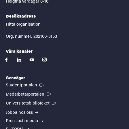
Helgfria vardagar 8-16
Besöksadress
Hitta organisation
Org. nummer: 202100-3153
Våra kanaler
facebook
linkedin
youtube
instagram
Genvägar
(Extern länk)
Studentportalen
(Extern länk)
Medarbetarportalen
(Extern länk)
Universitetsbiblioteket
Jobba hos oss
Press och media
EUTOPIA