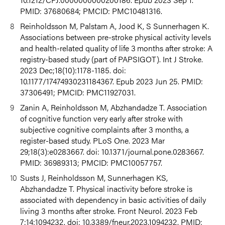
PMID: 37680684; PMCID: PMC10481316.
Reinholdsson M, Palstam A, Jood K, S Sunnerhagen K.
Associations between pre-stroke physical activity levels
and health-related quality of life 3 months after stroke: A
registry-based study (part of PAPSIGOT). Int J Stroke.
2023 Dec;18(10):1178-1185. doi:
10.1177/17474930231184367. Epub 2023 Jun 25. PMID:
37306491; PMCID: PMC11927031.
Zanin A, Reinholdsson M, Abzhandadze T. Association
of cognitive function very early after stroke with
subjective cognitive complaints after 3 months, a
register-based study. PLoS One. 2023 Mar
29;18(3):e0283667. doi: 10.1371/journal.pone.0283667.
PMID: 36989313; PMCID: PMC10057757.
Susts J, Reinholdsson M, Sunnerhagen KS,
Abzhandadze T. Physical inactivity before stroke is
associated with dependency in basic activities of daily
living 3 months after stroke.
Front Neurol. 2023 Feb
7;14:1094232. doi: 10.3389/fneur.2023.1094232. PMID: