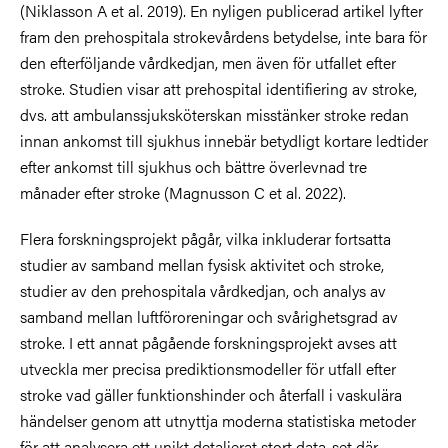
(Niklasson A et al. 2019). En nyligen publicerad artikel lyfter
fram den prehospitala strokevårdens betydelse, inte bara för
den efterföljande vårdkedjan, men även för utfallet efter
stroke. Studien visar att prehospital identifiering av stroke,
dvs. att ambulanssjuksköterskan misstänker stroke redan
innan ankomst till sjukhus innebär betydligt kortare ledtider
efter ankomst till sjukhus och bättre överlevnad tre
månader efter stroke (Magnusson C et al. 2022).
Flera forskningsprojekt pågår, vilka inkluderar fortsatta
studier av samband mellan fysisk aktivitet och stroke,
studier av den prehospitala vårdkedjan, och analys av
samband mellan luftföroreningar och svårighetsgrad av
stroke. I ett annat pågående forskningsprojekt avses att
utveckla mer precisa prediktionsmodeller för utfall efter
stroke vad gäller funktionshinder och återfall i vaskulära
händelser genom att utnyttja moderna statistiska metoder
för att analysera ett unikt detaljerat stort data-set där