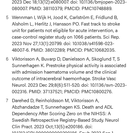
2023 Dec 18;13(12):e080007. doi: 10.1136/bmjopen-2023-
080007. PMID: 38110379; PMCID: PMC10748889.
Wennman I, Wijk H, Jood K, Carlström E, Fridlund B,
Alsholm L, Herlitz J, Hansson PO.
Fast track to stroke
unit for patients not eligible for acute intervention, a
case-control register study on 1066 patients.
Sci Rep.
2023 Nov 27;13(1):20799. doi: 10.1038/s41598-023-
48007-6. PMID: 38012289; PMCID: PMC10682035.
Viktorisson A, Buvarp D, Danielsson A, Skoglund T, S
Sunnerhagen K. Prestroke physical activity is associated
with admission haematoma volume and the clinical
outcome of intracerebral haemorrhage. Stroke Vasc
Neurol. 2023 Dec 29;8(6):511-520. doi: 10.1136/svn-2023-
002316. PMID: 37137521; PMCID: PMC10800276.
Darehed D, Reinholdsson M, Viktorisson A,
Abzhandadze T, Sunnerhagen KS. Death and ADL
Dependency After Scoring Zero on the NIHSS: A
Swedish Retrospective Registry-Based Study. Neurol
Clin Pract. 2023 Oct;13(5):e200186. doi:
10.1212/CPJ.0000000000200186. Epub 2023 Sep 1.