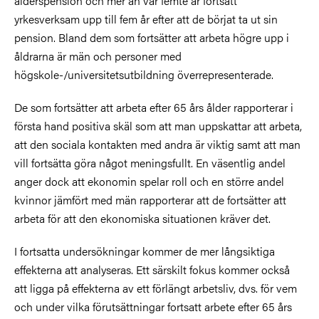
ålderspension och mer än var femte är fortsatt
yrkesverksam upp till fem år efter att de börjat ta ut sin
pension. Bland dem som fortsätter att arbeta högre upp i
åldrarna är män och personer med
högskole-/universitetsutbildning överrepresenterade.
De som fortsätter att arbeta efter 65 års ålder rapporterar i
första hand positiva skäl som att man uppskattar att arbeta,
att den sociala kontakten med andra är viktig samt att man
vill fortsätta göra något meningsfullt. En väsentlig andel
anger dock att ekonomin spelar roll och en större andel
kvinnor jämfört med män rapporterar att de fortsätter att
arbeta för att den ekonomiska situationen kräver det.
I fortsatta undersökningar kommer de mer långsiktiga
effekterna att analyseras. Ett särskilt fokus kommer också
att ligga på effekterna av ett förlängt arbetsliv, dvs. för vem
och under vilka förutsättningar fortsatt arbete efter 65 års