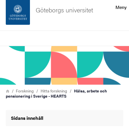
Sökfunktionen
Meny
Göteborgs universitet
Sidfoten
Sök
Kontakta universitetet
Bild
Om webbplatsen
Länkstig
Hem
Forskning
Hitta forskning
Hälsa, arbete och
pensionering i Sverige - HEARTS
Sidans innehåll