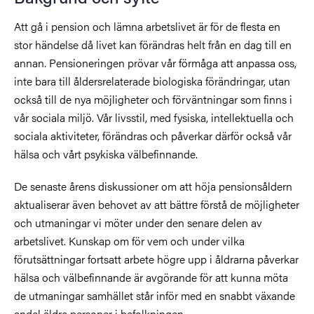
Att gå i pension och lämna arbetslivet är för de flesta en
stor händelse då livet kan förändras helt från en dag till en
annan. Pensioneringen prövar vår förmåga att anpassa oss,
inte bara till åldersrelaterade biologiska förändringar, utan
också till de nya möjligheter och förväntningar som finns i
vår sociala miljö. Vår livsstil, med fysiska, intellektuella och
sociala aktiviteter, förändras och påverkar därför också vår
hälsa och vårt psykiska välbefinnande.
De senaste årens diskussioner om att höja pensionsåldern
aktualiserar även behovet av att bättre förstå de möjligheter
och utmaningar vi möter under den senare delen av
arbetslivet. Kunskap om för vem och under vilka
förutsättningar fortsatt arbete högre upp i åldrarna påverkar
hälsa och välbefinnande är avgörande för att kunna möta
de utmaningar samhället står inför med en snabbt växande
andel äldre personer i befolkningen.