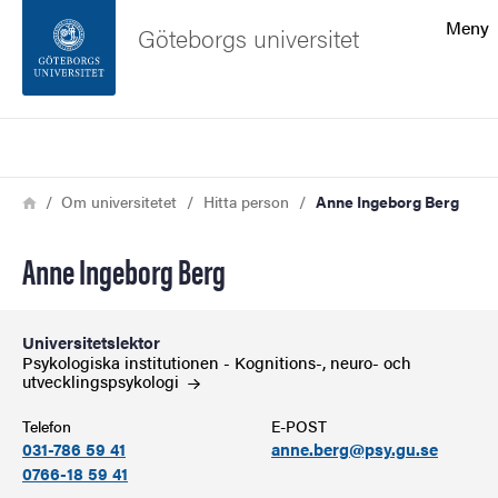
Sökfunktionen
Meny
Göteborgs universitet
Sidfoten
Sök
Kontakta universitetet
Länkstig
Hem
Om universitetet
Hitta person
Anne Ingeborg Berg
Om webbplatsen
Anne Ingeborg Berg
Universitetslektor
Psykologiska institutionen - Kognitions-, neuro- och
utvecklingspsykologi
Telefon
E-POST
031-786 59 41
anne.berg@psy.gu.se
0766-18 59 41