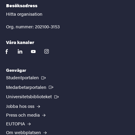
Besöksadress
Hitta organisation
Org. nummer: 202100-3153
Våra kanaler
facebook
linkedin
youtube
instagram
Genvägar
(Extern länk)
Studentportalen
(Extern länk)
Medarbetarportalen
(Extern länk)
Universitetsbiblioteket
Jobba hos oss
Press och media
EUTOPIA
Om webbplatsen