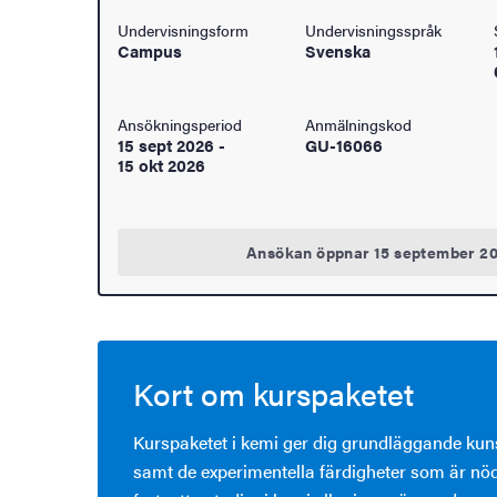
Undervisningsform
Undervisningsspråk
åden
Campus
Svenska
ehörighet och antagning
Ansökningsperiod
Anmälningskod
15 sept 2026
-
GU-16066
tudent
15 okt 2026
rna
Ansökan öppnar 15 september 2
ldning
och innovation
Kort om kurspaketet
tetet
Kurspaketet i kemi ger dig grundläggande kun
samt de experimentella färdigheter som är nö