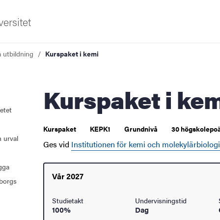
ersitet
a utbildning
Kurspaket i kemi
Kurspaket i ke
etet
Kurspaket
KEPK1
Grundnivå
30 högskolepoä
 urval
Ges vid
Institutionen för kemi och molekylärbiologi
ugga
Vår 2027
borgs
Studietakt
Undervisningstid
100%
Dag