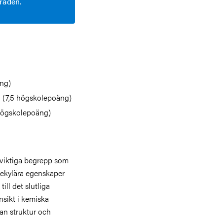
mråden.
ng)
 (7,5 högskolepoäng)
högskolepoäng)
r viktiga begrepp som
lekylära egenskaper
ill det slutliga
nsikt i kemiska
lan struktur och