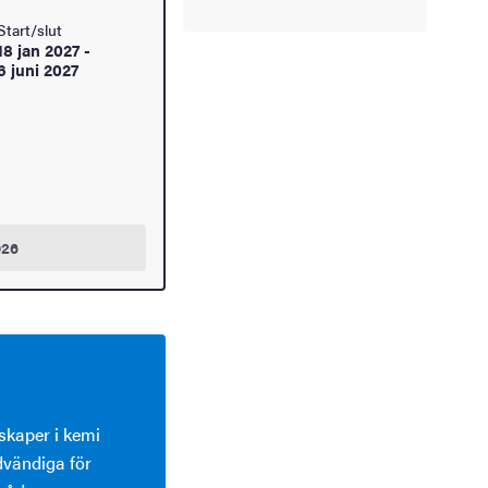
Start/slut
18 jan 2027
-
6 juni 2027
026
skaper i kemi
dvändiga för