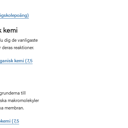
ögskolepoäng)
k kemi
u dig de vanligaste
deras reaktioner.
anisk kemi (7,5
runderna till
iska makromolekyler
iska membran.
kemi (7,5