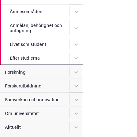
Undermeny för Ämnesomr
Ämnesområden
Anmälan, behörighet och
Undermeny för Anmälan, b
antagning
Undermeny för Livet som s
Livet som student
Undermeny för Efter studie
Efter studierna
Undermeny för Forskning
Forskning
Undermeny för Forskarutbi
Forskarutbildning
Undermeny för Samverkan 
Samverkan och innovation
Undermeny för Om universi
Om universitetet
Undermeny för Aktuellt
Aktuellt