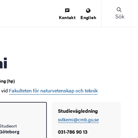
Sök
Kontakt
English
mi
ng (hp)
vid
Fakulteten för naturvetenskap och teknik
Studievägledning
svlkemi@cmb.gu.se
Studieort
Göteborg
031-786 90 13