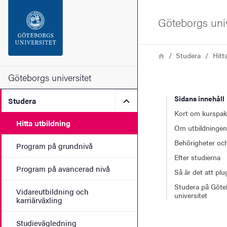
Sökfunktionen
Göteborgs univ
Sidfoten
Länkstig
Hem
Studera
Hitt
Kontakta universitetet
Göteborgs universitet
Sidans innehåll
Undermeny för Studera
Studera
Om webbplatsen
Kort om kurspak
Hitta utbildning
Om utbildningen
Behörigheter och
Program på grundnivå
Efter studierna
Program på avancerad nivå
Så är det att pl
Studera på Göte
Vidareutbildning och
universitet
karriärväxling
Studievägledning