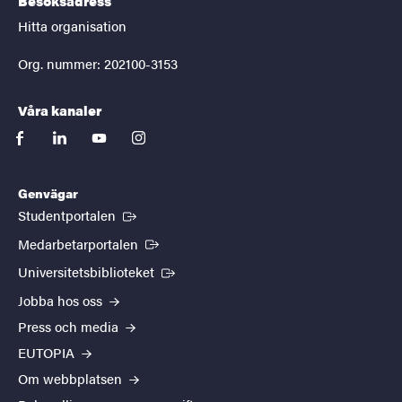
Besöksadress
Hitta organisation
Org. nummer: 202100-3153
Våra kanaler
facebook
linkedin
youtube
instagram
Genvägar
(Extern länk)
Studentportalen
(Extern länk)
Medarbetarportalen
(Extern länk)
Universitetsbiblioteket
Jobba hos oss
Press och media
EUTOPIA
Om webbplatsen