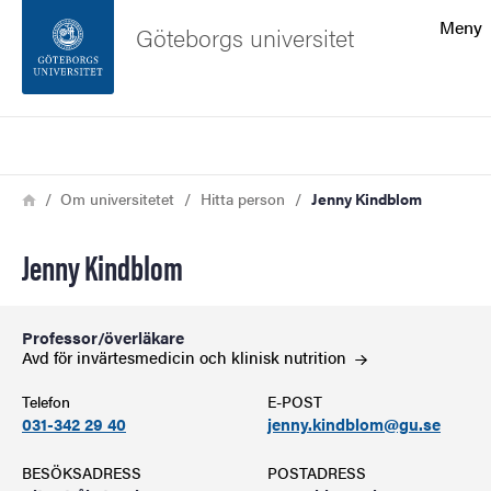
Sökfunktionen
Meny
Göteborgs universitet
Sidfoten
Sök
Kontakta universitetet
Länkstig
Hem
Om universitetet
Hitta person
Jenny Kindblom
Om webbplatsen
Jenny Kindblom
Professor/överläkare
Avd för invärtesmedicin och klinisk
nutrition
Telefon
E-POST
031-342 29 40
jenny.kindblom@gu.se
BESÖKSADRESS
POSTADRESS