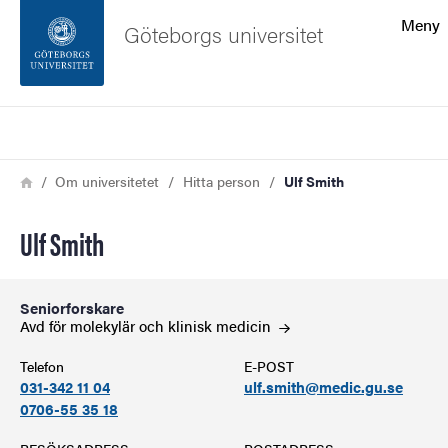
Sökfunktionen
Meny
Göteborgs universitet
Sidfoten
Sök
Kontakta universitetet
Länkstig
Hem
Om universitetet
Hitta person
Ulf Smith
Om webbplatsen
Ulf Smith
Seniorforskare
Avd för molekylär och klinisk
medicin
Telefon
E-POST
031-342 11 04
ulf.smith@medic.gu.se
0706-55 35 18