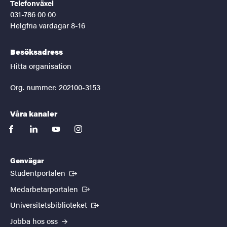
Telefonväxel
031-786 00 00
Helgfria vardagar 8-16
Besöksadress
Hitta organisation
Org. nummer: 202100-3153
Våra kanaler
facebook
linkedin
youtube
instagram
Genvägar
(Extern länk)
Studentportalen
(Extern länk)
Medarbetarportalen
(Extern länk)
Universitetsbiblioteket
Jobba hos oss