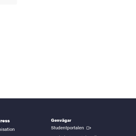
Genvägar
ress
(Extern länk)
Studentportalen
nisation