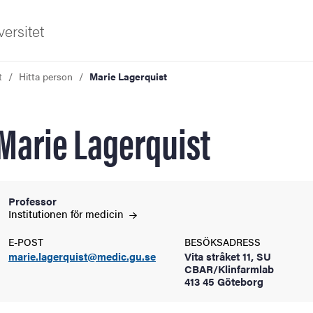
ersitet
t
Hitta person
Marie Lagerquist
Marie Lagerquist
ldning
Professor
Institutionen för
medicin
och innovation
E-POST
BESÖKSADRESS
marie.lagerquist@medic.gu.se
Vita stråket 11, SU
tetet
CBAR/Klinfarmlab
413 45 Göteborg