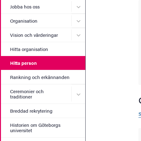
Undermeny för Jobba hos 
Jobba hos oss
Undermeny för Organisati
Organisation
Undermeny för Vision och 
Vision och värderingar
Hitta organisation
Hitta person
Rankning och erkännanden
Ceremonier och
Undermeny för Ceremonier 
traditioner
Breddad rekrytering
S
Historien om Göteborgs
universitet