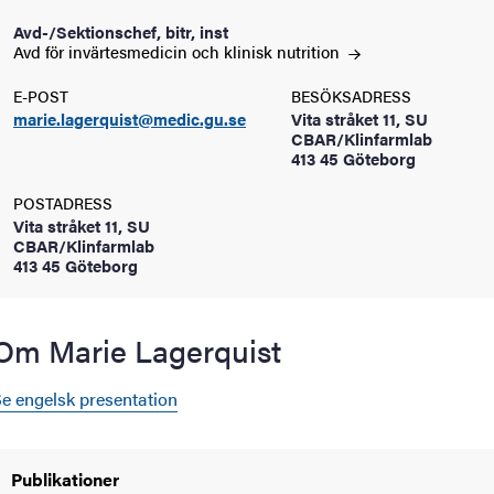
oss
Avd-/Sektionschef, bitr, inst
Avd för invärtesmedicin och klinisk
nutrition
on
E-POST
BESÖKSADRESS
marie.lagerquist@medic.gu.se
Vita stråket 11, SU
värderingar
CBAR/Klinfarmlab
413 45 Göteborg
POSTADRESS
Vita stråket 11, SU
CBAR/Klinfarmlab
413 45 Göteborg
och traditioner
Om Marie Lagerquist
e engelsk presentation
Publikationer