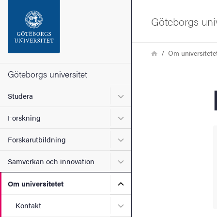
Sökfunktionen
Göteborgs univ
Sidfoten
Länkstig
Hem
Om universitete
Kontakta universitetet
Göteborgs universitet
Undermeny för Studera
Studera
Om webbplatsen
Undermeny för Forskning
Forskning
Undermeny för Forskarutbi
Forskarutbildning
Undermeny för Samverkan 
Samverkan och innovation
Undermeny för Om universi
Om universitetet
Undermeny för Kontakt
Kontakt