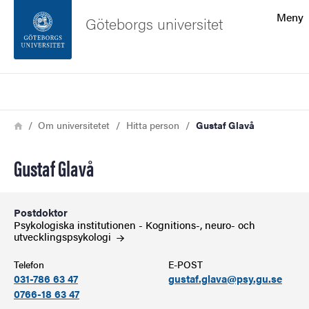
Sökfunktionen
Meny
Göteborgs universitet
Sidfoten
Sök
Kontakta universitetet
Länkstig
Hem
Om universitetet
Hitta person
Gustaf Glavå
Om webbplatsen
Gustaf Glavå
Postdoktor
Psykologiska institutionen - Kognitions-, neuro- och
utvecklingspsykologi
Telefon
E-POST
031-786 63 47
gustaf.glava@psy.gu.se
0766-18 63 47