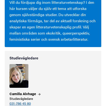
Vill du fördjupa dig inom litteraturvetenskap? I den
här kursen väljer du själv ett tema att utforska
genom självständiga studier. Du utvecklar din
analytiska förmåga, tar del av aktuell forskning och
skapar en egen litteraturvetenskaplig profil. Välj
mellan områden som ekokritik, queerperspektiv,
feministiska serier och svensk arbetarlitteratur.
Studievägledare
Camilla
Alvhage
Studievägledare
031-786 45 80