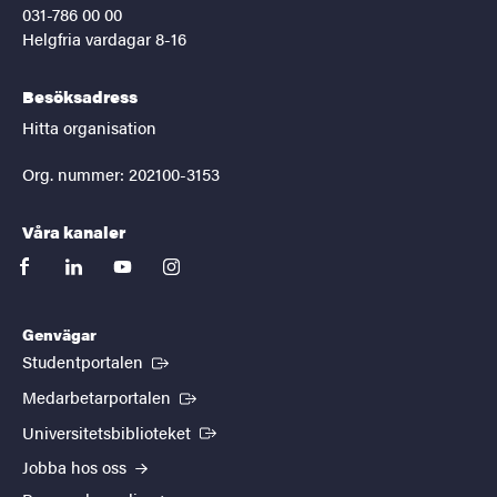
031-786 00 00
Helgfria vardagar 8-16
Besöksadress
Hitta organisation
Org. nummer: 202100-3153
Våra kanaler
facebook
linkedin
youtube
instagram
Genvägar
(Extern länk)
Studentportalen
(Extern länk)
Medarbetarportalen
(Extern länk)
Universitetsbiblioteket
Jobba hos oss