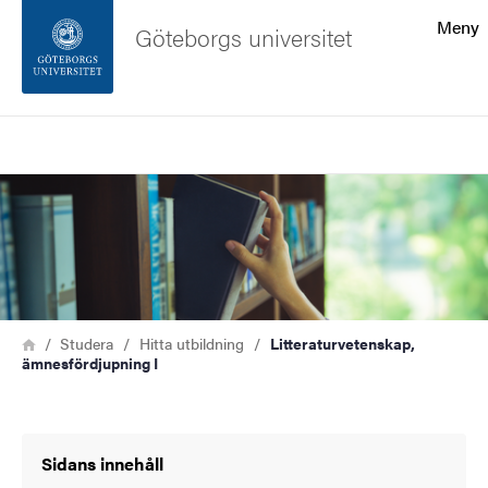
Sökfunktionen
Meny
Göteborgs universitet
Sidfoten
Sök
Kontakta universitetet
Bild
Om webbplatsen
Länkstig
Hem
Studera
Hitta utbildning
Litteraturvetenskap,
ämnesfördjupning I
Sidans innehåll