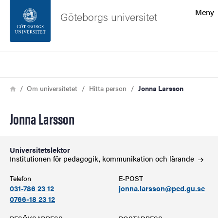
Sökfunktionen
Meny
Göteborgs universitet
Sidfoten
Sök
Kontakta universitetet
Länkstig
Hem
Om universitetet
Hitta person
Jonna Larsson
Om webbplatsen
Jonna Larsson
Universitetslektor
Institutionen för pedagogik, kommunikation och
lärande
Telefon
E-POST
031-786 23 12
jonna.larsson@ped.gu.se
0766-18 23 12