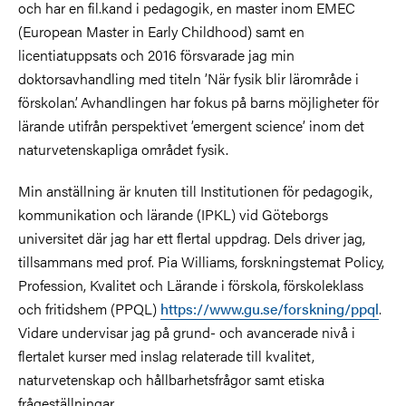
och har en fil.kand i pedagogik, en master inom EMEC
(European Master in Early Childhood) samt en
licentiatuppsats och 2016 försvarade jag min
doktorsavhandling med titeln ’När fysik blir lärområde i
förskolan’. Avhandlingen har fokus på barns möjligheter för
lärande utifrån perspektivet ’emergent science’ inom det
naturvetenskapliga området fysik.
Min anställning är knuten till Institutionen för pedagogik,
kommunikation och lärande (IPKL) vid Göteborgs
universitet där jag har ett flertal uppdrag. Dels driver jag,
tillsammans med prof. Pia Williams, forskningstemat Policy,
Profession, Kvalitet och Lärande i förskola, förskoleklass
och fritidshem (PPQL)
https://www.gu.se/forskning/ppql
.
Vidare undervisar jag på grund- och avancerade nivå i
flertalet kurser med inslag relaterade till kvalitet,
naturvetenskap och hållbarhetsfrågor samt etiska
frågeställningar.