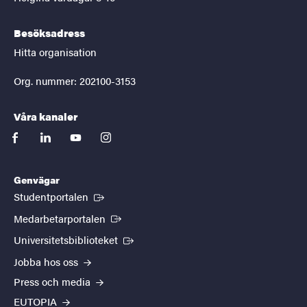
Besöksadress
Hitta organisation
Org. nummer: 202100-3153
Våra kanaler
facebook
linkedin
youtube
instagram
Genvägar
(Extern länk)
Studentportalen
(Extern länk)
Medarbetarportalen
(Extern länk)
Universitetsbiblioteket
Jobba hos oss
Press och media
EUTOPIA