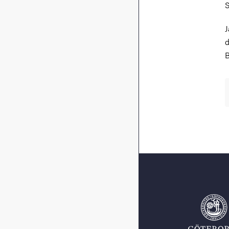
J
d
B