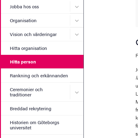
Undermeny för Jobba hos 
Jobba hos oss
Undermeny för Organisati
Organisation
Undermeny för Vision och 
Vision och värderingar
Hitta organisation
F
Hitta person
J
Rankning och erkännanden
l
u
Ceremonier och
Undermeny för Ceremonier 
L
traditioner
M
Breddad rekrytering
f
k
Historien om Göteborgs
f
universitet
s