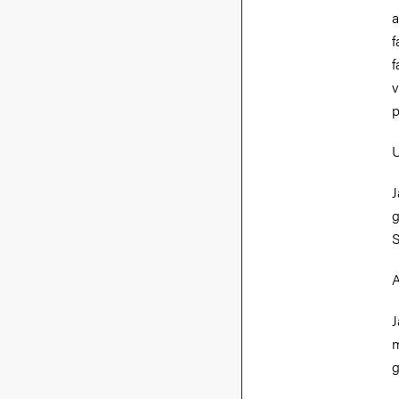
a
f
f
v
U
J
g
S
A
J
m
g