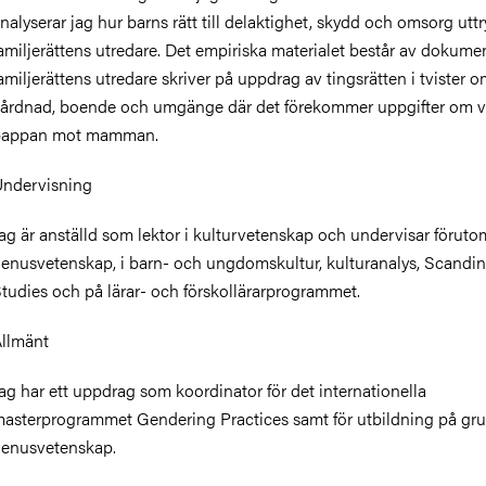
nalyserar jag hur barns rätt till delaktighet, skydd och omsorg utt
amiljerättens utredare. Det empiriska materialet består av dokum
amiljerättens utredare skriver på uppdrag av tingsrätten i tvister 
årdnad, boende och umgänge där det förekommer uppgifter om vå
pappan mot mamman.
ndervisning
ag är anställd som lektor i kulturvetenskap och undervisar föruto
enusvetenskap, i barn- och ungdomskultur, kulturanalys, Scandi
tudies och på lärar- och förskollärarprogrammet.
llmänt
ag har ett uppdrag som koordinator för det internationella
asterprogrammet Gendering Practices samt för utbildning på gru
enusvetenskap.