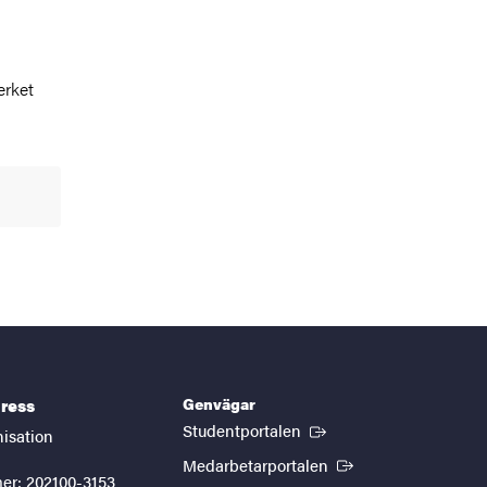
erket
Genvägar
ress
(Extern länk)
Studentportalen
nisation
(Extern länk)
Medarbetarportalen
er: 202100-3153