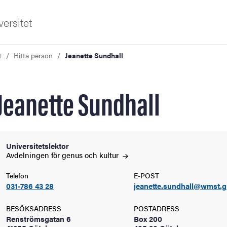
ersitet
t
Hitta person
Jeanette Sundhall
Jeanette Sundhall
ldning
Universitetslektor
Avdelningen för genus och
kultur
och innovation
Telefon
E-POST
031-786 43 28
jeanette.sundhall@wmst.g
tetet
BESÖKSADRESS
POSTADRESS
Renströmsgatan 6
Box 200