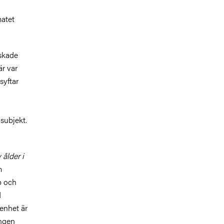
matet
rskade
r var
syftar
subjekt.
ålder i
m
p och
d
xenhet är
ingen