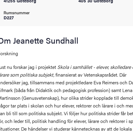
41255 Göteborg
405 30 Göteborg
oss
Rumsnummer
D227
on
värderingar
Om Jeanette Sundhall
orskning
ust nu forskar jag i projektet
Skola i samhället - elever, skolledare
ärare som politiska subjekt,
finansierat av Vetenskapsrådet. Där
ndersöker jag, tillsammans med projektledare Eva Reimers och D
och traditioner
ifmark (båda från Didaktik och pedagogisk profession) samt Lena
artinsson (Genusvetenskap), hur olika strider kopplade till demo
rågor tar plats i skolan och hur elever, rektorer och lärare i och me
an bli till som politiska subjekt. Vi följer hur politiska strider får b
ör, och leder till, politisk handling för elever, lärare och rektorer i s
ituationer. De händelser vi studerar kännetecknas av att de lokala