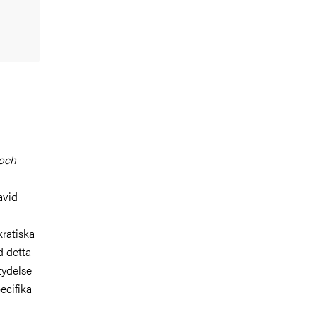
 och
avid
kratiska
d detta
etydelse
pecifika