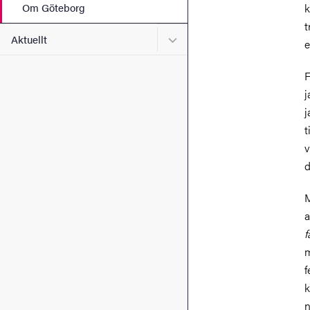
Om Göteborg
k
t
Undermeny för Aktuellt
Aktuellt
e
F
j
j
t
v
d
M
a
f
m
f
k
n