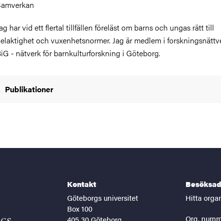
Samverkan
ag har vid ett flertal tillfällen föreläst om barns och ungas rätt till
elaktighet och vuxenhetsnormer. Jag är medlem i forskningsnättv
iG - nätverk för barnkulturforskning i Göteborg.
Publikationer
Kontakt
Besöksad
Göteborgs universitet
Hitta orga
Box 100
Org. numm
405 30 Göteborg