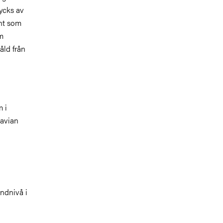
rycks av
ent som
om
ld från
m i
navian
ndnivå i