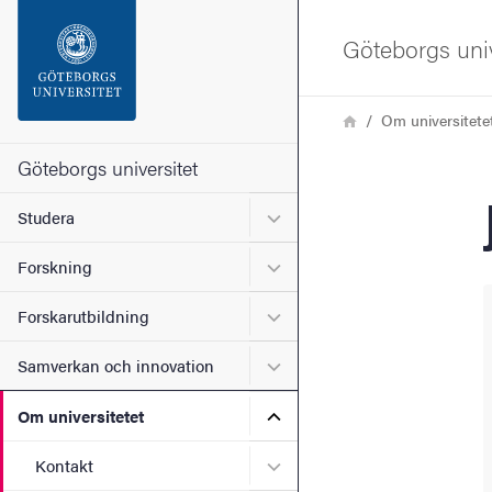
Sökfunktionen
Göteborgs univ
Sidfoten
Länkstig
Hem
Om universitete
Kontakta universitetet
Göteborgs universitet
Undermeny för Studera
Studera
Om webbplatsen
Undermeny för Forskning
Forskning
Undermeny för Forskarutbi
Forskarutbildning
Undermeny för Samverkan 
Samverkan och innovation
Undermeny för Om universi
Om universitetet
Undermeny för Kontakt
Kontakt