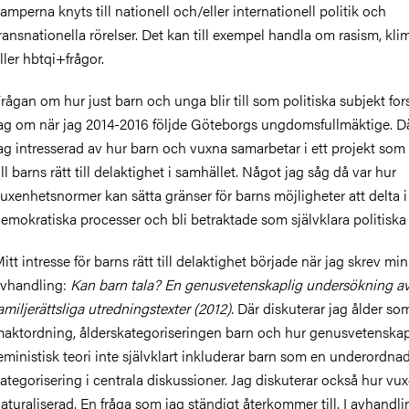
amperna knyts till nationell och/eller internationell politik och
ransnationella rörelser. Det kan till exempel handla om rasism, kli
ller hbtqi+frågor.
rågan om hur just barn och unga blir till som politiska subjekt fo
ag om när jag 2014-2016 följde Göteborgs ungdomsfullmäktige. Dä
ag intresserad av hur barn och vuxna samarbetar i ett projekt som 
ill barns rätt till delaktighet i samhället. Något jag såg då var hur
uxenhetsnormer kan sätta gränser för barns möjligheter att delta i
emokratiska processer och bli betraktade som självklara politiska 
itt intresse för barns rätt till delaktighet började när jag skrev min
vhandling:
Kan barn tala?
En genusvetenskaplig undersökning av 
amiljerättsliga utredningstexter (2012).
Där diskuterar jag ålder so
aktordning, ålderskategoriseringen barn och hur genusvetenska
eministisk teori inte självklart inkluderar barn som en underordna
ategorisering i centrala diskussioner. Jag diskuterar också hur vu
aturaliserad. En fråga som jag ständigt återkommer till. I avhandl