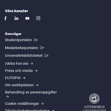
Våra kanaler
facebook
linkedin
youtube
instagram
Genvägar
(Extern länk)
Studentportalen
(Extern länk)
Medarbetarportalen
(Extern länk)
Universitetsbiblioteket
Jobba hos oss
Press och media
EUTOPIA
Om webbplatsen
Behandling av personuppgifter
Cookie-inställningar
Tillgänglighetsredogörelse