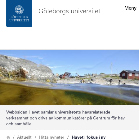
Sökfunktionen
Meny
Göteborgs universitet
Sidfoten
Sök
Kontakta universitetet
Bild
Om webbplatsen
Webbsidan Havet samlar universitetets havsrelaterade
verksamhet och drivs av kommunikatörer på Centrum för hav
och samhälle.
Länkstig
Hem
Aktuellt
Hitta nyheter
Havet i fokus i ny