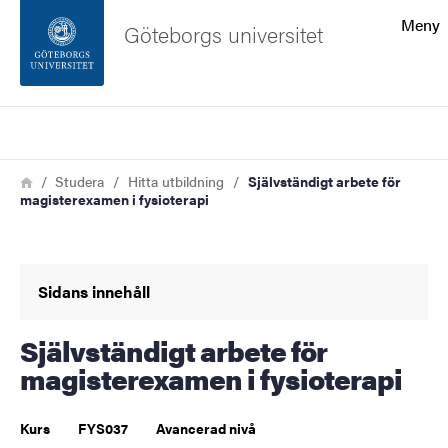
Sökfunktionen
Meny
Göteborgs universitet
Sidfoten
Sök
Kontakta universitetet
Länkstig
Hem
Studera
Hitta utbildning
Självständigt arbete för
magisterexamen i fysioterapi
Om webbplatsen
Sidans innehåll
Självständigt arbete för
magisterexamen i fysioterapi
Kurs
FYS037
Avancerad nivå