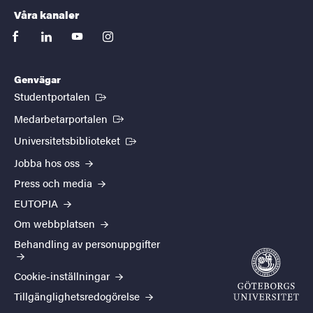
Våra kanaler
facebook
linkedin
youtube
instagram
Genvägar
(Extern länk)
Studentportalen
(Extern länk)
Medarbetarportalen
(Extern länk)
Universitetsbiblioteket
Jobba hos oss
Press och media
EUTOPIA
Om webbplatsen
Behandling av personuppgifter
Cookie-inställningar
Tillgänglighetsredogörelse