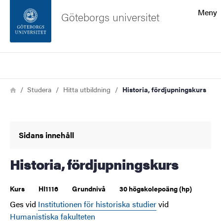
Sökfunktionen
Meny
Göteborgs universitet
Sidfoten
Sök
Kontakta universitetet
Länkstig
Hem
Studera
Hitta utbildning
Historia, fördjupningskurs
Om webbplatsen
Sidans innehåll
Historia, fördjupningskurs
Kurs
HI1116
Grundnivå
30 högskolepoäng (hp)
Ges vid
Institutionen för historiska studier
vid
Humanistiska fakulteten