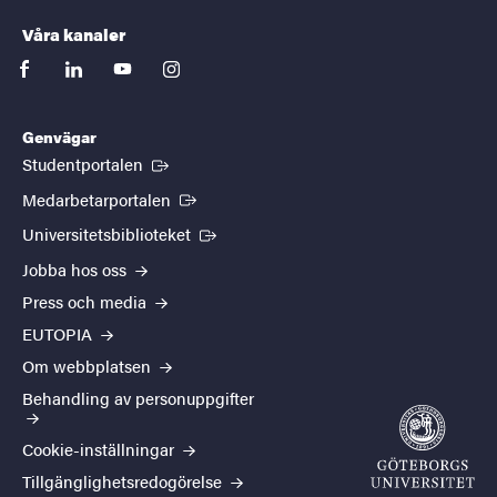
Våra kanaler
facebook
linkedin
youtube
instagram
Genvägar
(Extern länk)
Studentportalen
(Extern länk)
Medarbetarportalen
(Extern länk)
Universitetsbiblioteket
Jobba hos oss
Press och media
EUTOPIA
Om webbplatsen
Behandling av personuppgifter
Cookie-inställningar
Tillgänglighetsredogörelse