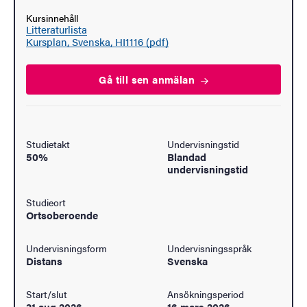
Kursinnehåll
Litteraturlista
Kursplan, Svenska, HI1116 (pdf)
Gå till sen
anmälan
Studietakt
Undervisningstid
50%
Blandad
undervisningstid
Studieort
Ortsoberoende
Undervisningsform
Undervisningsspråk
Distans
Svenska
Start/slut
Ansökningsperiod
31 aug 2026
-
16 mars 2026
-