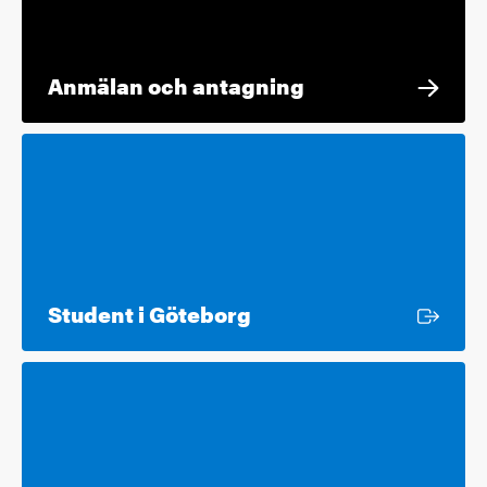
Anmälan och antagning
Extern länk
Student i Göteborg