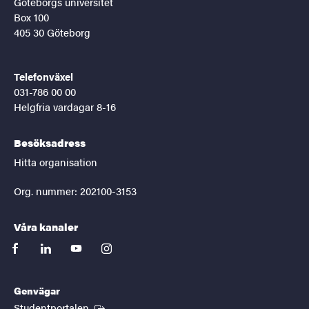
Göteborgs universitet
Box 100
405 30 Göteborg
Telefonväxel
031-786 00 00
Helgfria vardagar 8-16
Besöksadress
Hitta organisation
Org. nummer: 202100-3153
Våra kanaler
facebook
linkedin
youtube
instagram
Genvägar
(Extern länk)
Studentportalen