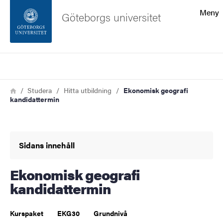
Sökfunktionen
Meny
Göteborgs universitet
Sidfoten
Sök
Kontakta universitetet
Länkstig
Hem
Studera
Hitta utbildning
Ekonomisk geografi
kandidattermin
Om webbplatsen
Sidans innehåll
Ekonomisk geografi
kandidattermin
Kurspaket
EKG30
Grundnivå