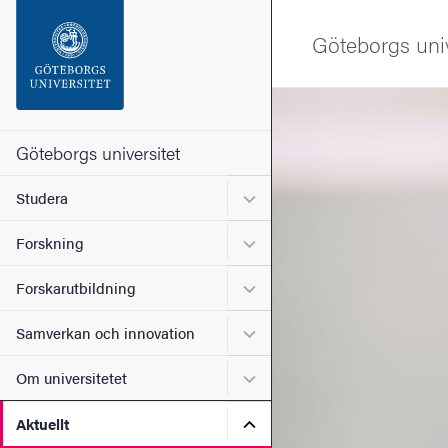
Sökfunktionen
Göteborgs univ
Sidfoten
Bild
Kontakta universitetet
Göteborgs universitet
Undermeny för Studera
Studera
Om webbplatsen
Undermeny för Forskning
Forskning
Undermeny för Forskarutbi
Forskarutbildning
Undermeny för Samverkan 
Samverkan och innovation
Undermeny för Om universi
Om universitetet
Undermeny för Aktuellt
Aktuellt