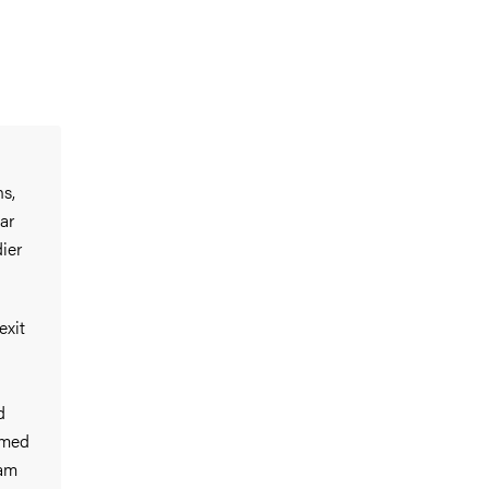
ns,
ar
ier
exit
d
d
 med
ram