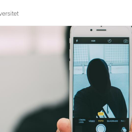
ersitet
ldning
och innovation
tetet