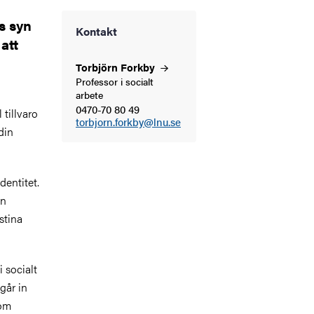
s syn
Kontakt
 att
Torbjörn
Forkby
Professor i socialt
arbete
0470-70 80 49
 tillvaro
torbjorn.forkby@lnu.se
din
dentitet.
en
stina
 socialt
går in
 om