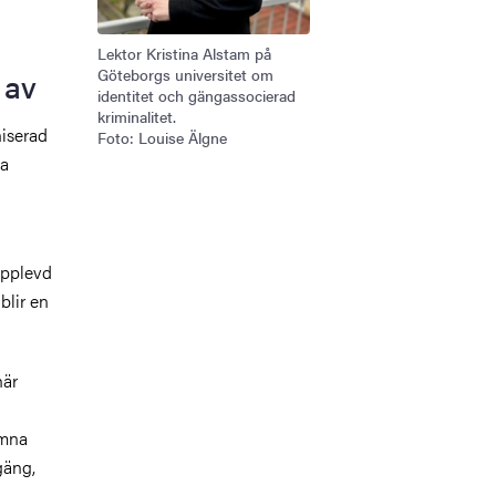
Lektor Kristina Alstam på
 av
Göteborgs universitet om
identitet och gängassocierad
kriminalitet.
niserad
Foto: Louise Älgne
ma
upplevd
 blir en
här
ämna
gäng,