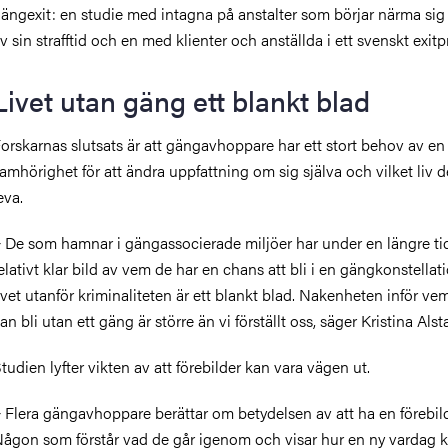
ängexit: en studie med intagna på anstalter som börjar närma sig 
v sin strafftid och en med klienter och anställda i ett svenskt exit
Livet utan gäng ett blankt blad
orskarnas slutsats är att gängavhoppare har ett stort behov av en
amhörighet för att ändra uppfattning om sig själva och vilket liv 
eva.
 De som hamnar i gängassocierade miljöer har under en längre tid
elativt klar bild av vem de har en chans att bli i en gängkonstella
ivet utanför kriminaliteten är ett blankt blad. Nakenheten inför v
an bli utan ett gäng är större än vi förställt oss, säger Kristina Alst
tudien lyfter vikten av att förebilder kan vara vägen ut.
 Flera gängavhoppare berättar om betydelsen av att ha en förebil
ågon som förstår vad de går igenom och visar hur en ny vardag 