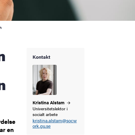
n
Kontakt
n
Kristina
Alstam
Universitetslektor i
socialt arbete
ydelse
kristina.alstam@socw
ork.gu.se
sar en