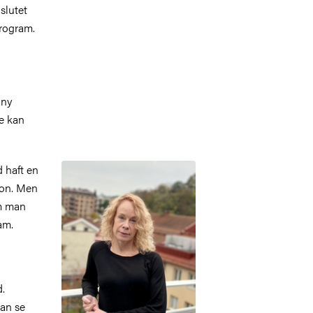
slutet
program.
 ny
de kan
Bild
 haft en
tion. Men
em man
am.
d.
kan se