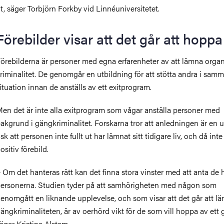
t, säger Torbjörn Forkby vid Linnéuniversitetet.
Förebilder visar att det går att hoppa
örebilderna är personer med egna erfarenheter av att lämna orga
riminalitet. De genomgår en utbildning för att stötta andra i sam
ituation innan de anställs av ett exitprogram.
en det är inte alla exitprogram som vågar anställa personer med
akgrund i gängkriminalitet. Forskarna tror att anledningen är en 
isk att personen inte fullt ut har lämnat sitt tidigare liv, och då inte
ositiv förebild.
 Om det hanteras rätt kan det finna stora vinster med att anta de 
ersonerna. Studien tyder på att samhörigheten med någon som
enomgått en liknande upplevelse, och som visar att det går att l
ängkriminaliteten, är av oerhörd vikt för de som vill hoppa av ett 
äger Kristina Alstam.