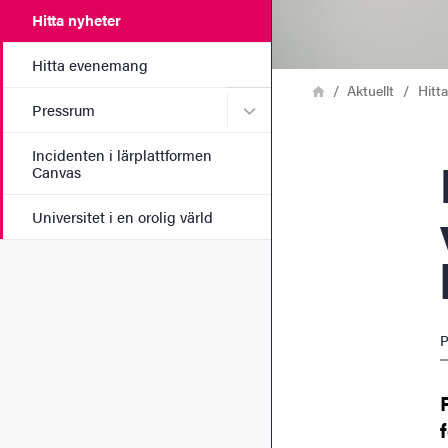
Hitta nyheter
Hitta evenemang
Länkstig
Hem
Aktuellt
Hitt
Undermeny för Pressrum
Pressrum
Incidenten i lärplattformen
Identiteten
Canvas
Universitet i en orolig värld
P