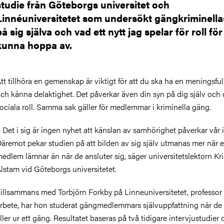
studie från Göteborgs universitet och
Linnéuniversitetet som undersökt gängkriminella
på sig själva och vad ett nytt jag spelar för roll för
kunna hoppa av.
tt tillhöra en gemenskap är viktigt för att du ska ha en meningsfull
ch känna delaktighet. Det påverkar även din syn på dig själv och 
ociala roll. Samma sak gäller för medlemmar i kriminella gäng.
 Det i sig är ingen nyhet att känslan av samhörighet påverkar vår i
äremot pekar studien på att bilden av sig själv utmanas mer när 
edlem lämnar än när de ansluter sig, säger universitetslektorn Kri
lstam vid Göteborgs universitetet.
illsammans med Torbjörn Forkby på Linneuniversitetet, professor i
rbete, har hon studerat gängmedlemmars självuppfattning när de 
ller ur ett gäng. Resultatet baseras på två tidigare intervjustudier