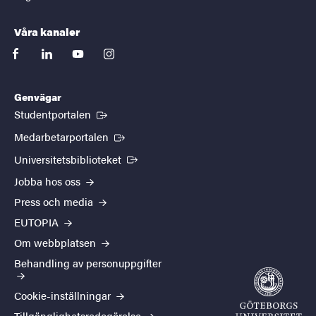
Våra kanaler
facebook
linkedin
youtube
instagram
Genvägar
(Extern länk)
Studentportalen
(Extern länk)
Medarbetarportalen
(Extern länk)
Universitetsbiblioteket
Jobba hos oss
Press och media
EUTOPIA
Om webbplatsen
Behandling av personuppgifter
Cookie-inställningar
Tillgänglighetsredogörelse