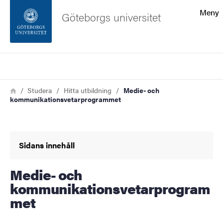
Sökfunktionen
Meny
Göteborgs universitet
Sidfoten
Sök
Kontakta universitetet
Länkstig
Hem
Studera
Hitta utbildning
Medie- och
kommunikationsvetarprogrammet
Om webbplatsen
Sidans innehåll
Medie- och
kommunikationsvetarprogram
met