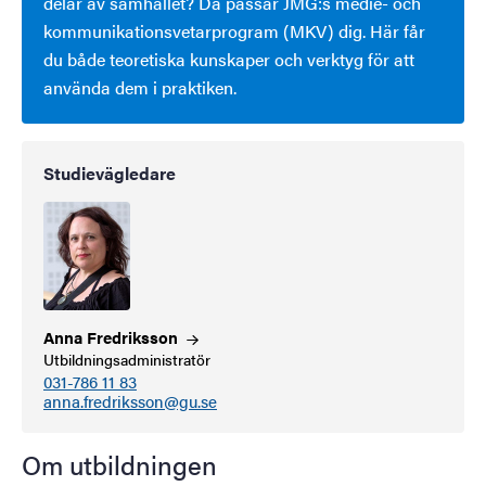
delar av samhället? Då passar JMG:s medie- och
kommunikationsvetarprogram (MKV) dig. Här får
du både teoretiska kunskaper och verktyg för att
använda dem i praktiken.
Studievägledare
Anna
Fredriksson
Utbildningsadministratör
031-786 11 83
anna.fredriksson@gu.se
Om utbildningen