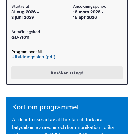
Start/slut
Ansökningsperiod
31 aug 2026
-
16 mars 2026
-
3 juni 2029
15 apr 2026
Anmälningskod
GU-71011
Programinnehåll
Utbildningsplan (pdf)
Ansökan stängd
Kort om programmet
Är du intresserad av att förstå och förklara
betydelsen av medier och kommunikation i olika