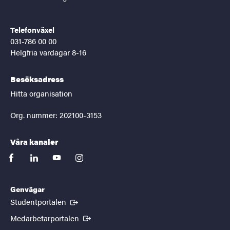
Telefonväxel
031-786 00 00
Helgfria vardagar 8-16
Besöksadress
Hitta organisation
Org. nummer: 202100-3153
Våra kanaler
facebook
linkedin
youtube
instagram
Genvägar
(Extern länk)
Studentportalen
(Extern länk)
Medarbetarportalen