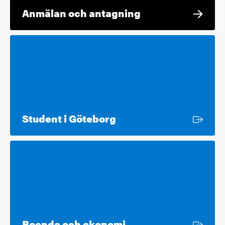
Anmälan och antagning
Extern länk
Student i Göteborg
Extern länk
Boende och ekonomi